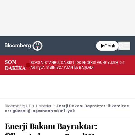
Canlı
SON
BORSA İSTANBUL'DA BIST 100 ENDEKSİ GÜNE YÜZDE 0,21
GÜ
DAKİKA
ARTIŞLA 13 BİN 827 PUAN İLE BAŞLADI
TA
Bloomberg HT
Haberler
Enerji Bakanı Bayraktar: Ülkemizde
arz güvenliği açısından sıkıntı yok
Enerji Bakanı Bayraktar: