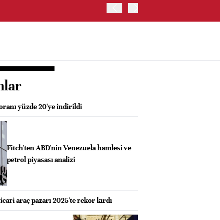
OYAK ÇİMENTO İKİNCİ ÇEY
nlar
oranı yüzde 20'ye indirildi
Fitch'ten ABD'nin Venezuela hamlesi ve
petrol piyasası analizi
icari araç pazarı 2025'te rekor kırdı