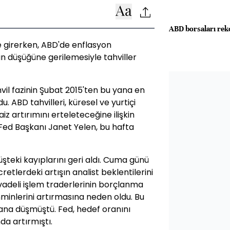
ABD borsaları rek
e girerken, ABD'de enflasyon
lın düşüğüne gerilemesiyle tahviller
ahvil fazinin Şubat 2015'ten bu yana en
 ABD tahvilleri, küresel ve yurtiçi
z artırımını erteleteceğine ilişkin
Fed Başkanı Janet Yelen, bu hafta
üşteki kayıplarını geri aldı. Cuma günü
etlerdeki artışın analist beklentilerini
, vadeli işlem traderlerinin borçlanma
minlerini artırmasına neden oldu. Bu
ana düşmüştü. Fed, hedef oranını
nda artırmıştı.