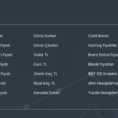
rı
Döviz Kurları
Canlı Borsa
Fiyatı
Döviz Çevirici
Gümüş Fiyatları
n Fiyatı
Dolar TL
Brent Petrol Fiya
iyatı
Euro TL
Bilezik Fiyatları
 Fiyatı
Sterin Kaç TL
BIST 100 Endeksi
yatı
Riyal Kaç TL
Altın Hesaplama
iyatı
Kanada Doları
Yüzde Hesapla