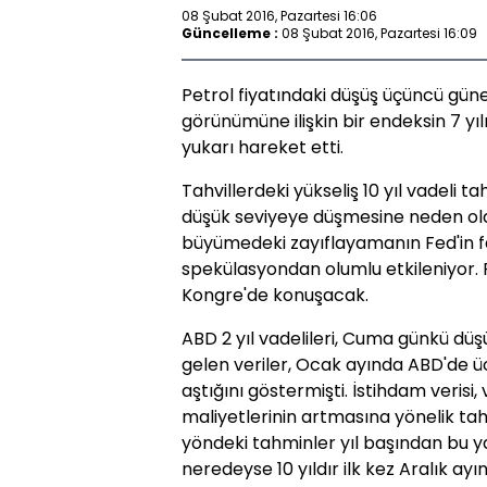
08 Şubat 2016, Pazartesi 16:06
Güncelleme :
08 Şubat 2016, Pazartesi 16:09
Petrol fiyatındaki düşüş üçüncü gün
görünümüne ilişkin bir endeksin 7 yı
yukarı hareket etti.
Tahvillerdeki yükseliş 10 yıl vadeli t
düşük seviyeye düşmesine neden oldu.
büyümedeki zayıflayamanın Fed'in fai
spekülasyondan olumlu etkileniyor. 
Kongre'de konuşacak.
ABD 2 yıl vadelileri, Cuma günkü düş
gelen veriler, Ocak ayında ABD'de ücr
aştığını göstermişti. İstihdam verisi
maliyetlerinin artmasına yönelik tah
yöndeki tahminler yıl başından bu y
neredeyse 10 yıldır ilk kez Aralık ayı