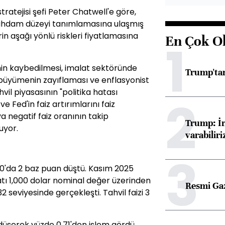
tratejisi şefi Peter Chatwell'e göre,
stihdam düzeyi tanımlamasına ulaşmış
erin aşağı yönlü riskleri fiyatlamasına
En Çok O
1
in kaybedilmesi, imalat sektöründe
Trump'tan
üyümenin zayıflaması ve enflasyonist
hvil piyasasının "politika hatası
2
 Fed'in faiz artırımlarını faiz
a negatif faiz oranının takip
Trump: İr
uyor.
varabiliri
3
14:10'da 2 baz puan düştü. Kasım 2025
iyatı 1,000 dolar nominal değer üzerinden
Resmi Ga
2 seviyesinde gerçekleşti. Tahvil faizi 3
n düşerek yüzde 0.71'den işlem gördü.