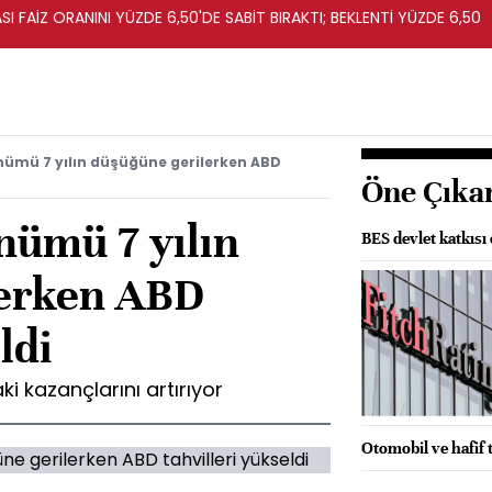
I FAİZ ORANINI YÜZDE 6,50'DE SABİT BIRAKTI; BEKLENTİ YÜZDE 6,50
nümü 7 yılın düşüğüne gerilerken ABD
Öne Çıka
nümü 7 yılın
BES devlet katkısı 
lerken ABD
ldi
ki kazançlarını artırıyor
Otomobil ve hafif t