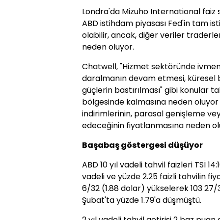
Londra'da Mizuho International faiz s
ABD istihdam piyasası Fed'in tam i
olabilir, ancak, diğer veriler traderl
neden oluyor.
Chatwell, "Hizmet sektöründe ivmen
daralmanın devam etmesi, küresel b
güçlerin bastırılması" gibi konular ta
bölgesinde kalmasına neden oluyor ve
indirimlerinin, parasal genişleme vey
edeceğinin fiyatlanmasına neden ol
Başabaş göstergesi düşüyor
ABD 10 yıl vadeli tahvil faizleri TSİ 
vadeli ve yüzde 2.25 faizli tahvilin f
6/32 (1.88 dolar) yükselerek 103 27/3
Şubat'ta yüzde 1.79'a düşmüştü.
2 yıl vadeli tahvil getirisi 2 baz pua