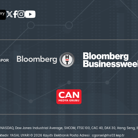
 NASDAQ, Dow Jones Industrial Average, SHCOM, FTSE 100, CAC 40, DAX 30, Hang Seng, IBE
ktedir. YASAL UYARI © 2026 Kayıtlı Elektronik Posta Adresi : cgorsel@hs03.kep.tr