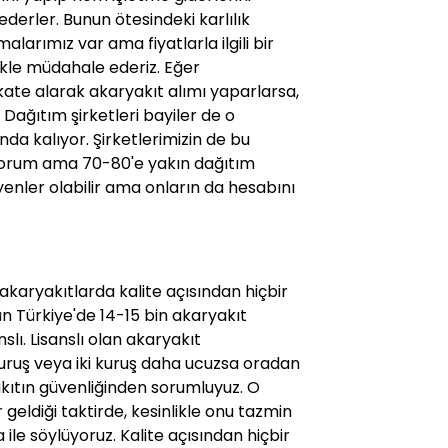
 ederler. Bunun ötesindeki karlılık
şmalarımız var ama fiyatlarla ilgili bir
le müdahale ederiz. Eğer
kkate alarak akaryakıt alımı yaparlarsa,
. Dağıtım şirketleri bayiler de o
a kalıyor. Şirketlerimizin de bu
iyorum ama 70-80'e yakın dağıtım
enler olabilir ama onların da hesabını
 akaryakıtlarda kalite açısından hiçbir
n Türkiye'de 14-15 bin akaryakıt
slı. Lisanslı olan akaryakıt
uruş veya iki kuruş daha ucuzsa oradan
akıtın güvenliğinden sorumluyuz. O
geldiği taktirde, kesinlikle onu tazmin
ile söylüyoruz. Kalite açısından hiçbir