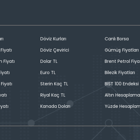
rı
Döviz Kurları
Canlı Borsa
Fiyatı
Döviz Çevirici
Gümüş Fiyatları
n Fiyatı
Dolar TL
Brent Petrol Fiya
iyatı
Euro TL
Bilezik Fiyatları
 Fiyatı
Sterin Kaç TL
BIST 100 Endeksi
yatı
Riyal Kaç TL
Altın Hesaplama
iyatı
Kanada Doları
Yüzde Hesapla