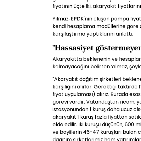
fiyatının üçte iki, akaryakıt fiyatları
Yılmaz, EPDK'nın oluşan pompa fiyatla
kendi hesaplama modüllerine göre or
karşılaştırma yaptıklarını anlattı.
"Hassasiyet göstermeyen
Akaryakıtta beklenenin ve hesaplamal
kalmayacağını belirten Yılmaz, şöyl
"Akaryakıt dağıtım şirketleri beklen
karşılığını alırlar. Gerektiği taktir
fiyat uygulaması) alırız. Burada esa
görevi vardır. Vatandaştan ricam, yak
istasyonundan 1 kuruş daha ucuz olsa
akaryakıt 1 kuruş fazla fiyattan satı
elde edilir. İki kuruşu düşünün, 600 m
ve bayiilerin 46-47 kuruşları bulan c
dağıtım şirketlerimiz hem yatırımlar