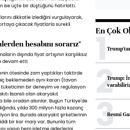
nın ise üçte bir düştüğünü hatırlattı.
rını dikkatle izlediğini vurgulayarak,
taya çıkacak fiyatlarla sürekli
En Çok O
1
lerden hesabını sorarız"
Trump'tan
arın dışında fiyat artışının karşılıksız
e devam etti:
2
enin ötesinde zam yaptıkları taktirde
Trump: İr
de hiç beklemeden aynı kararı (tavan
varabiliri
s tüketicinin bir deneyim ve regülasyon
ıtı lisanslı olan akaryakıt
3
 bile oradan alsınlar. Bugün Türkiye'de
ldığında, yılda 300 milyon fazla kazanç
Resmi Ga
ilyon lira. Burada akaryakıt şirketlerinin
iddi bir kar marjı var. Bununla tüm
ını yapıp hem işletme giderlerini