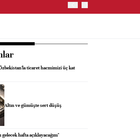
OYAK ÇİMENTO İKİNCİ ÇEY
nlar
Özbekistan'la ticaret hacmimizi üç kat
Altın ve gümüşte sert düşüş
ı gelecek hafta açıklayacağım"