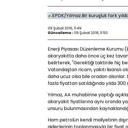
09 Şubat 2016, 11:49
Güncelleme :
09 Şubat 2016, 11:50
Enerji Piyasası Düzenleme Kurumu (
akaryakıtta daha önce üç kez tavan f
belirterek, "Gerektiği taktirde hiç b
Vatandaştan ricam, yakıtı lisanslı o
daha ucuz olsa bile oradan alsınlar.
fazla fiyattan satıldığında yılda 300 
Yılmaz, AA muhabirine yaptığı açıkl
akaryakıt fiyatlarına aynı oranda 
unsuru bulunmasından kaynaklandığı
Ham petrolün kendi maliyetinin dışın
giderlerinin toplanmasıyla bir fiyat