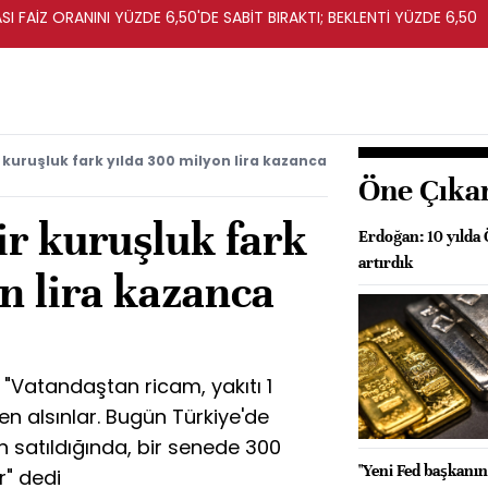
I FAİZ ORANINI YÜZDE 6,50'DE SABİT BIRAKTI; BEKLENTİ YÜZDE 6,50
 kuruşluk fark yılda 300 milyon lira kazanca
Öne Çıka
r kuruşluk fark
Erdoğan: 10 yılda 
artırdık
n lira kazanca
"Vatandaştan ricam, yakıtı 1
en alsınlar. Bugün Türkiye'de
an satıldığında, bir senede 300
"Yeni Fed başkanın
r" dedi