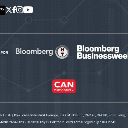
 NASDAQ, Dow Jones Industrial Average, SHCOM, FTSE 100, CAC 40, DAX 30, Hang Seng, IBE
ktedir. YASAL UYARI © 2026 Kayıtlı Elektronik Posta Adresi : cgorsel@hs03.kep.tr