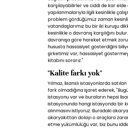
karşılayabilirler ve ciddi de kar elde
yapılanmalarıyla ilgili kesinlikle çalı
problem gördüğümüz zaman kesinlik
vatandaşlarımız bu bir iki kuruşu di
kesinlikle o davranış karşılığını bulur
davranışa göre hareket etmek zorund
hususta hassasiyet gösterdiğini bil
şirketimiz var, hassasiyet göstermey
kitabını sorarız."
"Kalite farkı yok"
Yılmaz, lisanslı istasyonlarda satılan
fark olmadığına işaret ederek, "Bugü
istasyonu var ve buraların hepsi lisan
istasyonunda hangi istasyonda bir k
alınmasını istiyoruz. Buradaki akary
akaryakıttan dolayı o araçlara zarar 
etme yükümlülüğü var, biz bunu iddia 