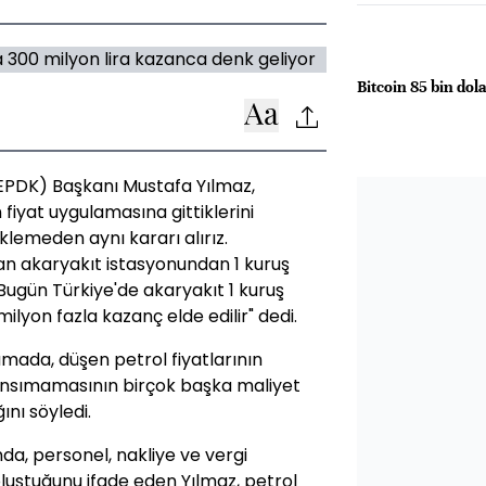
Bitcoin 85 bin dola
EPDK) Başkanı Mustafa Yılmaz,
iyat uygulamasına gittiklerini
eklemeden aynı kararı alırız.
lan akaryakıt istasyonundan 1 kuruş
 Bugün Türkiye'de akaryakıt 1 kuruş
milyon fazla kazanç elde edilir" dedi.
amada, düşen petrol fiyatlarının
yansımamasının birçok başka maliyet
nı söyledi.
da, personel, nakliye ve vergi
 oluştuğunu ifade eden Yılmaz, petrol