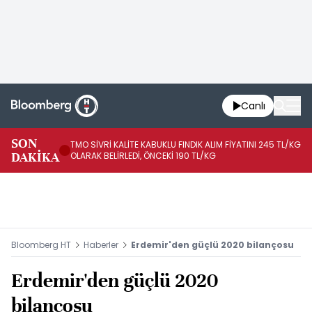
Canlı
SON
TMO SİVRİ KALİTE KABUKLU FINDIK ALIM FİYATINI 245 TL/KG
TM
DAKİKA
OLARAK BELİRLEDİ, ÖNCEKİ 190 TL/KG
TL
Bloomberg HT
Haberler
Erdemir'den güçlü 2020 bilançosu
Erdemir'den güçlü 2020
bilançosu