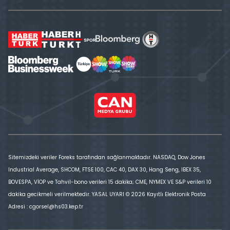
Sitemizdeki veriler Foreks tarafından sağlanmaktadır. NASDAQ, Dow Jones
Industrial Average, SHCOM, FTSE 100, CAC 40, DAX 30, Hang Seng, IBEX 35,
BOVESPA, VİOP ve Tahvil-bono verileri 15 dakika; CME, NYMEX VE S&P verileri 10
dakika gecikmeli verilmektedir. YASAL UYARI © 2026 Kayıtlı Elektronik Posta
Adresi : cgorsel@hs03.kep.tr