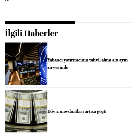
İlgili Haberler
Yabancı yatırımcının tahvil alımı altı ayın
zirvesinde
Döviz mevduatları artışa geçti