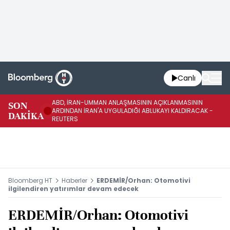
Canlı
ABD, İRAN-UMMAN ANLAŞMASININ AÇIKLANMASININ
AB
SON
ARDINDAN İRAN'A UYGULADIĞI ABLUKAYI KALDIRACAK -
GE
DAKİKA
REUTERS
UY
Bloomberg HT
Haberler
ERDEMİR/Orhan: Otomotivi
ilgilendiren yatırımlar devam edecek
ERDEMİR/Orhan: Otomotivi