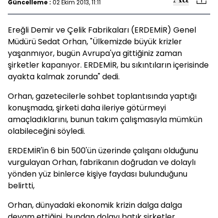
Güncelleme :
02 Ekim 2013, 11:11
Ereğli Demir ve Çelik Fabrikaları (ERDEMİR) Genel
Müdürü Sedat Orhan, "Ülkemizde büyük krizler
yaşanmıyor, bugün Avrupa'ya gittiğiniz zaman
şirketler kapanıyor. ERDEMİR, bu sıkıntıların içerisinde
ayakta kalmak zorunda" dedi.
Orhan, gazetecilerle sohbet toplantısında yaptığı
konuşmada, şirketi daha ileriye götürmeyi
amaçladıklarını, bunun takım çalışmasıyla mümkün
olabileceğini söyledi.
ERDEMİR'in 6 bin 500'ün üzerinde çalışanı olduğunu
vurgulayan Orhan, fabrikanın doğrudan ve dolaylı
yönden yüz binlerce kişiye faydası bulunduğunu
belirtti,
Orhan, dünyadaki ekonomik krizin dalga dalga
devam ettiğini, bundan dolayı batık şirketler