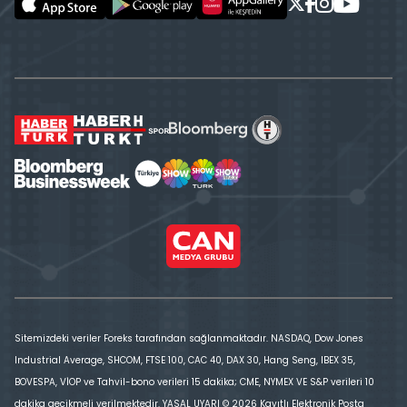
Sitemizdeki veriler Foreks tarafından sağlanmaktadır. NASDAQ, Dow Jones
Industrial Average, SHCOM, FTSE 100, CAC 40, DAX 30, Hang Seng, IBEX 35,
BOVESPA, VİOP ve Tahvil-bono verileri 15 dakika; CME, NYMEX VE S&P verileri 10
dakika gecikmeli verilmektedir. YASAL UYARI © 2026 Kayıtlı Elektronik Posta