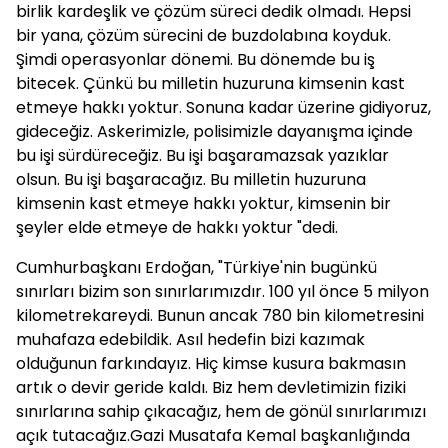
birlik kardeşlik ve çözüm süreci dedik olmadı. Hepsi
bir yana, çözüm sürecini de buzdolabına koyduk.
Şimdi operasyonlar dönemi. Bu dönemde bu iş
bitecek. Çünkü bu milletin huzuruna kimsenin kast
etmeye hakkı yoktur. Sonuna kadar üzerine gidiyoruz,
gideceğiz. Askerimizle, polisimizle dayanışma içinde
bu işi sürdüreceğiz. Bu işi başaramazsak yazıklar
olsun. Bu işi başaracağız. Bu milletin huzuruna
kimsenin kast etmeye hakkı yoktur, kimsenin bir
şeyler elde etmeye de hakkı yoktur "dedi.
Cumhurbaşkanı Erdoğan, "Türkiye'nin bugünkü
sınırları bizim son sınırlarımızdır. 100 yıl önce 5 milyon
kilometrekareydi. Bunun ancak 780 bin kilometresini
muhafaza edebildik. Asıl hedefin bizi kazımak
olduğunun farkındayız. Hiç kimse kusura bakmasın
artık o devir geride kaldı. Biz hem devletimizin fiziki
sınırlarına sahip çıkacağız, hem de gönül sınırlarımızı
açık tutacağız.Gazi Musatafa Kemal başkanlığında