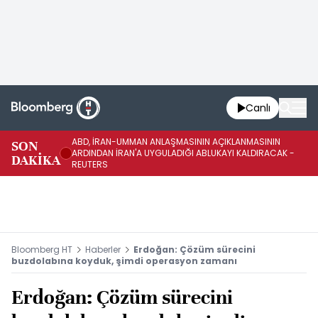
Canlı
ABD, İRAN-UMMAN ANLAŞMASININ AÇIKLANMASININ
AB
SON
ARDINDAN İRAN'A UYGULADIĞI ABLUKAYI KALDIRACAK -
GE
DAKİKA
REUTERS
UY
Bloomberg HT
Haberler
Erdoğan: Çözüm sürecini
buzdolabına koyduk, şimdi operasyon zamanı
Erdoğan: Çözüm sürecini