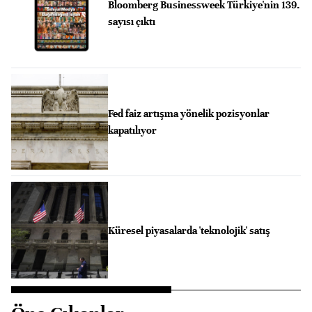
Bloomberg Businessweek Türkiye'nin 139.
sayısı çıktı
Fed faiz artışına yönelik pozisyonlar
kapatılıyor
Küresel piyasalarda 'teknolojik' satış