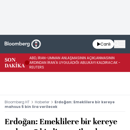
Canlı
ABD, İRAN-UMMAN ANLAŞMASININ AÇIKLANMASININ
AB
SON
ARDINDAN İRAN'A UYGULADIĞI ABLUKAYI KALDIRACAK -
GE
DAKİKA
REUTERS
UY
Bloomberg HT
Haberler
Erdoğan: Emeklilere bir kereye
mahsus 5 bin lira verilecek
Erdoğan: Emeklilere bir kereye