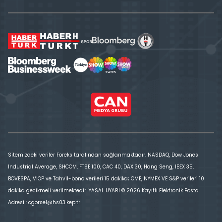
Sitemizdeki veriler Foreks tarafından sağlanmaktadır. NASDAQ, Dow Jones
Industrial Average, SHCOM, FTSE 100, CAC 40, DAX 30, Hang Seng, IBEX 35,
BOVESPA, VİOP ve Tahvil-bono verileri 15 dakika; CME, NYMEX VE S&P verileri 10
dakika gecikmeli verilmektedir. YASAL UYARI © 2026 Kayıtlı Elektronik Posta
Adresi : cgorsel@hs03.kep.tr