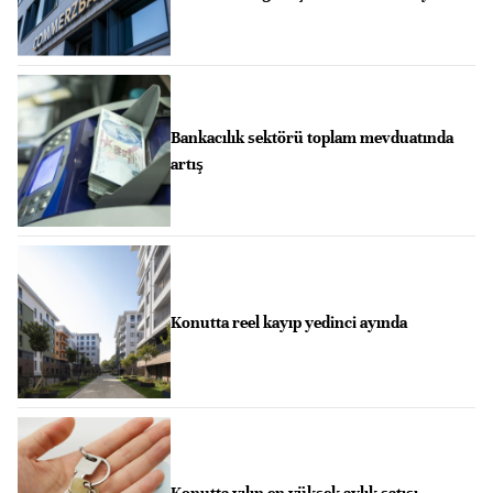
Bankacılık sektörü toplam mevduatında
artış
Konutta reel kayıp yedinci ayında