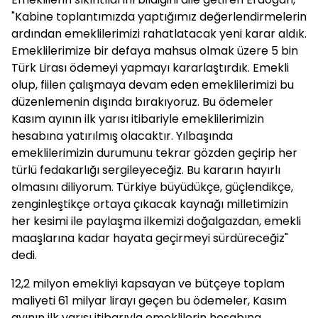
"Kabine toplantımızda yaptığımız değerlendirmelerin
ardından emeklilerimizi rahatlatacak yeni karar aldık.
Emeklilerimize bir defaya mahsus olmak üzere 5 bin
Türk Lirası ödemeyi yapmayı kararlaştırdık. Emekli
olup, fiilen çalışmaya devam eden emeklilerimizi bu
düzenlemenin dışında bırakıyoruz. Bu ödemeler
Kasım ayının ilk yarısı itibariyle emeklilerimizin
hesabına yatırılmış olacaktır. Yılbaşında
emeklilerimizin durumunu tekrar gözden geçirip her
türlü fedakarlığı sergileyeceğiz. Bu kararın hayırlı
olmasını diliyorum. Türkiye büyüdükçe, güçlendikçe,
zenginleştikçe ortaya çıkacak kaynağı milletimizin
her kesimi ile paylaşma ilkemizi doğalgazdan, emekli
maaşlarına kadar hayata geçirmeyi sürdüreceğiz"
dedi.
12,2 milyon emekliyi kapsayan ve bütçeye toplam
maliyeti 61 milyar lirayı geçen bu ödemeler, Kasım
ayının ilk yarısı itibarıyla emeklilerin hesabına