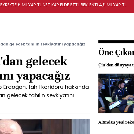
EYREKTE 6 MİLYAR TL NET KAR ELDE ETTİ; BEKLENTİ 4,9 MİLYAR TL
dan gelecek tahılın sevkiyatını yapacağız
Öne Çıka
'dan gelecek
Çin’den dünyaya u
tını yapacağız
Erdoğan, tahıl koridoru hakkında
n gelecek tahılın sevkiyatını
Altından yeni rek