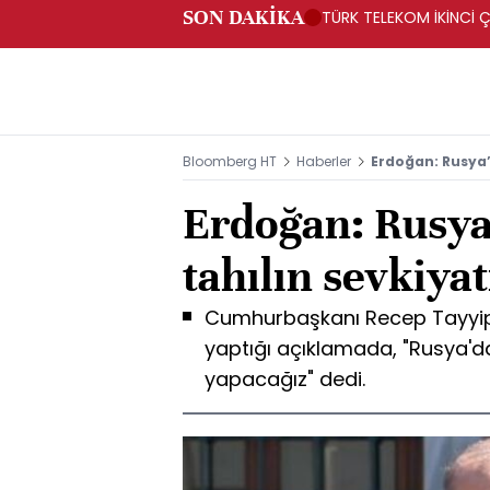
SON DAKİKA
TÜRK TELEKOM İKİNCİ Ç
Bloomberg HT
Haberler
Erdoğan: Rusya’
Erdoğan: Rusya
tahılın sevkiya
Cumhurbaşkanı Recep Tayyip 
yaptığı açıklamada, "Rusya'da
yapacağız" dedi.