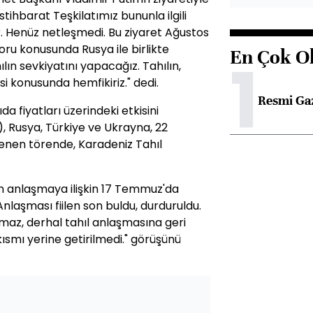
i İstihbarat Teşkilatımız bununla ilgili
. Henüz netleşmedi. Bu ziyaret Ağustos
doru konusunda Rusya ile birlikte
En Çok O
1
ın sevkiyatını yapacağız. Tahılın,
si konusunda hemfikiriz." dedi.
Resmi Ga
a fiyatları üzerindeki etkisini
), Rusya, Türkiye ve Ukrayna, 22
enen törende, Karadeniz Tahıl
n anlaşmaya ilişkin 17 Temmuz'da
nlaşması fiilen son buldu, durduruldu.
anmaz, derhal tahıl anlaşmasına geri
kısmı yerine getirilmedi." görüşünü