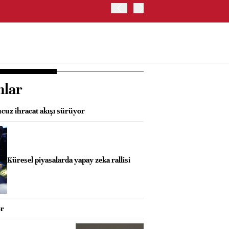
ABD HAZİNE BAKANLIĞI'NIN
nlar
cuz ihracat akışı sürüyor
Küresel piyasalarda yapay zeka rallisi
or