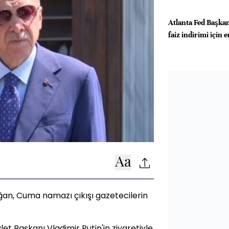
Atlanta Fed Başkan
faiz indirimi için 
n, Cuma namazı çıkışı gazetecilerin
 Başkanı Vladimir Putin'in ziyaretiyle