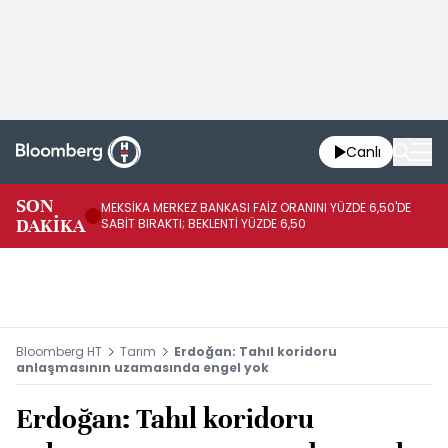
Canlı
SON
MEKSİKA MERKEZ BANKASI FAİZ ORANINI YÜZDE 6,50'DE
OY
DAKİKA
SABİT BIRAKTI; BEKLENTİ YÜZDE 6,50
AÇ
Bloomberg HT
Tarım
Erdoğan: Tahıl koridoru
anlaşmasının uzamasında engel yok
Erdoğan: Tahıl koridoru