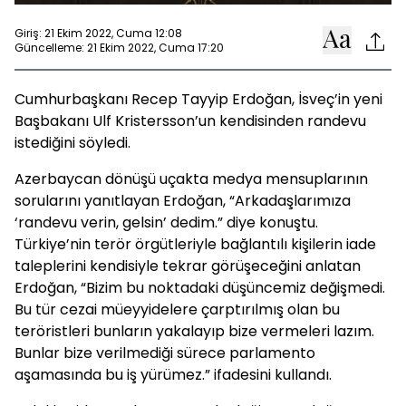
Giriş: 21 Ekim 2022, Cuma 12:08
Güncelleme: 21 Ekim 2022, Cuma 17:20
Cumhurbaşkanı Recep Tayyip Erdoğan, İsveç’in yeni
Başbakanı Ulf Kristersson’un kendisinden randevu
istediğini söyledi.
Azerbaycan dönüşü uçakta medya mensuplarının
sorularını yanıtlayan Erdoğan, “Arkadaşlarımıza
‘randevu verin, gelsin’ dedim.” diye konuştu.
Türkiye’nin terör örgütleriyle bağlantılı kişilerin iade
taleplerini kendisiyle tekrar görüşeceğini anlatan
Erdoğan, “Bizim bu noktadaki düşüncemiz değişmedi.
Bu tür cezai müeyyidelere çarptırılmış olan bu
teröristleri bunların yakalayıp bize vermeleri lazım.
Bunlar bize verilmediği sürece parlamento
aşamasında bu iş yürümez.” ifadesini kullandı.