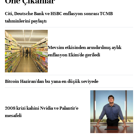
Öne Çıkanlar
Citi, Deutsche Bank ve HSBC enflasyon sonrası TCMB
tahminlerini paylaştı
Mevsim etkisinden arındırılmış aylık
enflasyon Ekim'de geriledi
Bitcoin Haziran'dan bu yana en düşük seviyede
2008 krizi kahini Nvidia ve Palantir'e
mesafeli