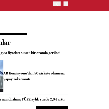
ABD'DE NASDAQ 100 ENDE
nlar
da fiyatları sınırlı bir oranda geriledi
AB Komisyonu'dan 50 şirkete olumsuz
yapay zeka yanıtı
 arındırılmış TÜFE aylık yüzde 2,04 arttı