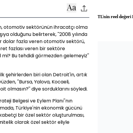
TL'nin reel değeri 
n, otomotiv sektörünün ihracatçı olma
şıya olduğunu belirterek, ''2008 yılında
ar dolar fazla veren otomotiv sektörü,
aret fazlası veren bir sektöre
ğil mi? Bu tehdidi görmezden gelemeyiz''
 şehirlerden biri olan Detroit'in, artık
yüzden, ''Bursa, Yalova, Kocaeli,
t olmasın?'' diye sorduklarını söyledi.
ateji Belgesi ve Eylem Planı''nın
uşmada, Türkiye'nin ekonomik gücünü
ekabetçi bir özel sektör oluşturulması,
nitelik olarak özel sektör eliyle