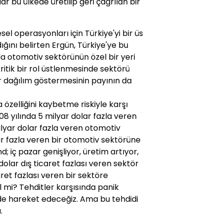
dar bu ülkede üretilip geri çağrılan bir
el operasyonları için Türkiye'yi bir üs
ğını belirten Ergün, Türkiye'ye bu
da otomotiv sektörünün özel bir yeri
tik bir rol üstlenmesinde sektörü
r dağılım göstermesinin payının da
özelliğini kaybetme riskiyle karşı
08 yılında 5 milyar dolar fazla veren
ilyar dolar fazla veren otomotiv
ar fazla veren bir otomotiv sektörüne
 iç pazar genişliyor, üretim artıyor,
olar dış ticaret fazlası veren sektör
aret fazlası veren bir sektöre
il mi? Tehditler karşısında panik
de hareket edeceğiz. Ama bu tehdidi
.