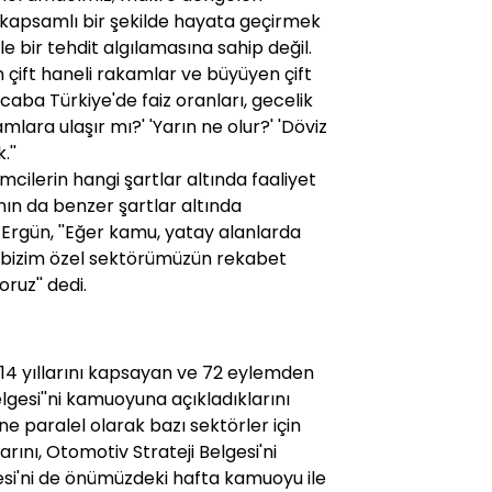
 kapsamlı bir şekilde hayata geçirmek
le bir tehdit algılamasına sahip değil.
 çift haneli rakamlar ve büyüyen çift
caba Türkiye'de faiz oranları, gecelik
kamlara ulaşır mı?' 'Yarın ne olur?' 'Döviz
.''
mcilerin hangi şartlar altında faaliyet
nın da benzer şartlar altında
n Ergün, ''Eğer kamu, yatay alanlarda
a, bizim özel sektörümüzün rekabet
ruz'' dedi.
014 yıllarını kapsayan ve 72 eylemden
elgesi''ni kamuoyuna açıkladıklarını
'ne paralel olarak bazı sektörler için
arını, Otomotiv Strateji Belgesi'ni
esi'ni de önümüzdeki hafta kamuoyu ile