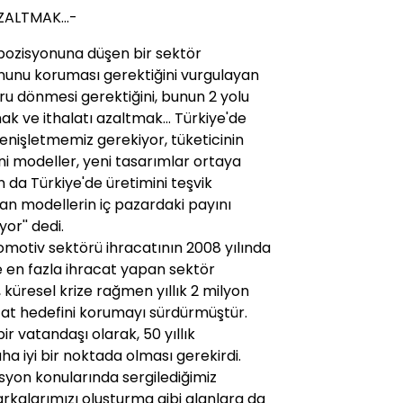
ZALTMAK...-
pozisyonuna düşen bir sektör
nunu koruması gerektiğini vurgulayan
ru dönmesi gerektiğini, bunun 2 yolu
mak ve ithalatı azaltmak... Türkiye'de
enişletmemiz gerekiyor, tüketicinin
ni modeller, yeni tasarımlar ortaya
da Türkiye'de üretimini teşvik
an modellerin iç pazardaki payını
or'' dedi.
tomotiv sektörü ihracatının 2008 yılında
ve en fazla ihracat yapan sektör
 küresel krize rağmen yıllık 2 milyon
cat hedefini korumayı sürdürmüştür.
 vatandaşı olarak, 50 yıllık
a iyi bir noktada olması gerekirdi.
yon konularında sergilediğimiz
rkalarımızı oluşturma gibi alanlara da