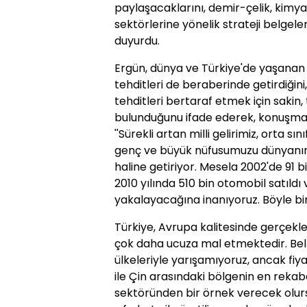
paylaşacaklarını, demir-çelik, kimya
sektörlerine yönelik strateji belgele
duyurdu.
Ergün, dünya ve Türkiye'de yaşanan 
tehditleri de beraberinde getirdiğini
tehditleri bertaraf etmek için sakin,
bulunduğunu ifade ederek, konuşmas
''Sürekli artan milli gelirimiz, orta sı
genç ve büyük nüfusumuzu dünyanın 
haline getiriyor. Mesela 2002'de 91 b
2010 yılında 510 bin otomobil satıldı 
yakalayacağına inanıyoruz. Böyle bir
Türkiye, Avrupa kalitesinde gerçekle
çok daha ucuza mal etmektedir. Bel
ülkeleriyle yarışamıyoruz, ancak fiyat
ile Çin arasındaki bölgenin en rekabe
sektöründen bir örnek verecek olurs