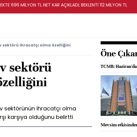
KTE 696 MİLYON TL NET KAR AÇIKLADI; BEKLENTİ 112 MİLYON TL
 sektörü ihracatçı olma özelliğini
Öne Çıka
v sektörü
TCMB: Haziran'da gı
zelliğini
v sektörünün ihracatçı olma
rşı karşıya olduğunu belirtti
Mevsim etkisinden