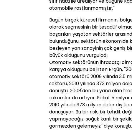
sıfır hata ile üretiliyor ve bugüne ka
otomobile rastlanmamıştır.''
Bugün birçok küresel firmanın, bölges
olarak seçmesinin bir tesadüf olmadı
başarıları yaşatan sektörler arasın
bulunduğunu, sektörün ekonomide kri
besleyen yan sanayinin çok geniş bi
büyük olduğunu vurguladı.
Otomotiv sektörünün ihracatçı olma 
karşıya olduğunu belirten Ergün, ''20
otomotiv sektörü 2009 yılında 3,5 m
sektörü, 2010 yılında 373 milyon dol
dönüştü. 2008'den bu yana olan trend;
rakamlar da artıyor. Fakat 5 milyar d
2010 yılında 373 milyon dolar dış tic
dönüşüyor. Bu bir risk, bir tehdit değ
yapmayacağız, soğuk kanlı bir şekil
görmezden gelemeyiz'' diye konuştu