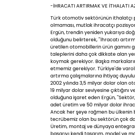
-İHRACATI ARTIRMAK VE İTHALATI A
Türk otomotiv sektörünün ithalatçı 
olmaması, mutlak ihracatçı pozisyo
Ergün, trendin yeniden yukarıya doğ
olduğunu belirterek, ''İhracatı artır
üretilen otomobillerin ürün gamını g
taleplerini daha çok dikkate alan ye
koymak gerekiyor. Başka markaların 
etmemiz gerekiyor. Türkiye'de varol
artırma çalışmalarına ihtiyaç duyuluy
2002 yılında 3,5 milyar dolar olan o
19 milyar dolar seviyesine çıktığını 
olduğuna işaret eden Ergün, ''Sektör,
adet üretim ve 50 milyar dolar ihra
Ancak her şeye rağmen bu ülkenin bir
tecrübemiz olan bu sektörün çok dah
Üretim, montaj ve dünyaya entegras
başarıyı kendi tasarım, model ve ma