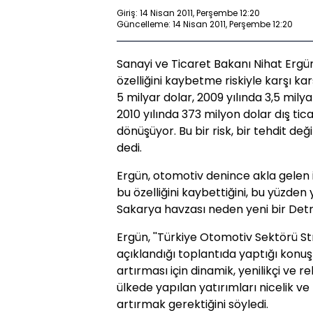
Giriş: 14 Nisan 2011, Perşembe 12:20
Güncelleme: 14 Nisan 2011, Perşembe 12:20
Sanayi ve Ticaret Bakanı Nihat Ergü
özelliğini kaybetme riskiyle karşı kar
5 milyar dolar, 2009 yılında 3,5 mily
2010 yılında 373 milyon dolar dış tic
dönüşüyor. Bu bir risk, bir tehdit de
dedi.
Ergün, otomotiv denince akla gelen ilk
bu özelliğini kaybettiğini, bu yüzden 
Sakarya havzası neden yeni bir Detroi
Ergün, ''Türkiye Otomotiv Sektörü Str
açıklandığı toplantıda yaptığı kon
artırması için dinamik, yenilikçi ve r
ülkede yapılan yatırımları nicelik ve 
artırmak gerektiğini söyledi.