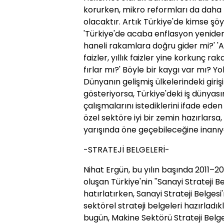
korurken, mikro reformları da daha
olacaktır. Artık Türkiye'de kimse şöy
'Türkiye'de acaba enflasyon yeniden
haneli rakamlara doğru gider mi?' 'A
faizler, yıllık faizler yine korkunç ra
fırlar mı?' Böyle bir kaygı var mı? Yok
Dünyanın gelişmiş ülkelerindeki girişi
gösteriyorsa, Türkiye'deki iş dünyası
çalışmalarını istediklerini ifade ede
özel sektöre iyi bir zemin hazırlars
yarışında öne geçebileceğine inanıyo
-STRATEJİ BELGELERİ-
Nihat Ergün, bu yılın başında 2011–2
oluşan Türkiye'nin ''Sanayi Strateji B
hatırlatırken, Sanayi Strateji Belgesi
sektörel strateji belgeleri hazırladıkl
bugün, Makine Sektörü Strateji Belg