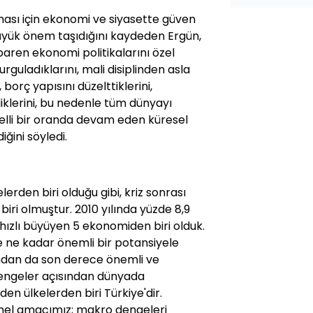
ması için ekonomi ve siyasette güven
büyük önem taşıdığını kaydeden Ergün,
baren ekonomi politikalarını özel
rguladıklarını, mali disiplinden asla
 borç yapısını düzelttiklerini,
klerini, bu nedenle tüm dünyayı
belli bir oranda devam eden küresel
iğini söyledi.
lerden biri olduğu gibi, kriz sonrası
iri olmuştur. 2010 yılında yüzde 8,9
zlı büyüyen 5 ekonomiden biri olduk.
 ne kadar önemli bir potansiyele
ndan da son derece önemli ve
engeler açısından dünyada
den ülkelerden biri Türkiye'dir.
mel amacımız; makro dengeleri