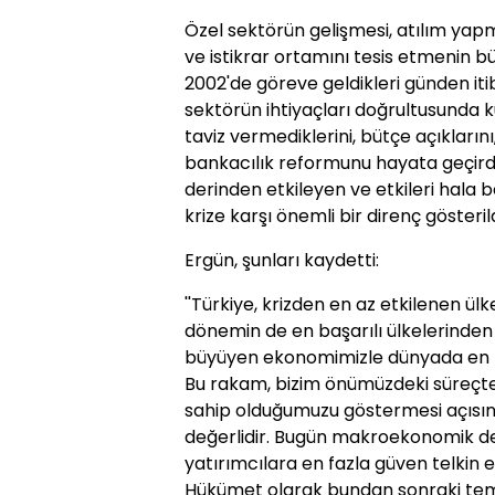
Özel sektörün gelişmesi, atılım yap
ve istikrar ortamını tesis etmenin 
2002'de göreve geldikleri günden iti
sektörün ihtiyaçları doğrultusunda ku
taviz vermediklerini, bütçe açıklarını,
bankacılık reformunu hayata geçirdi
derinden etkileyen ve etkileri hala 
krize karşı önemli bir direnç gösterild
Ergün, şunları kaydetti:
''Türkiye, krizden en az etkilenen ülke
dönemin de en başarılı ülkelerinden b
büyüyen ekonomimizle dünyada en hı
Bu rakam, bizim önümüzdeki süreçte
sahip olduğumuzu göstermesi açısı
değerlidir. Bugün makroekonomik d
yatırımcılara en fazla güven telkin e
Hükümet olarak bundan sonraki te