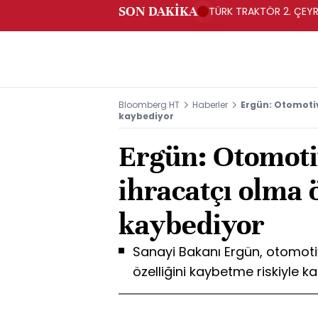
SON DAKİKA
TÜRK TRAKTÖR 2. ÇEYRE
Bloomberg HT
Haberler
Ergün: Otomotiv
kaybediyor
Ergün: Otomoti
ihracatçı olma ö
kaybediyor
Sanayi Bakanı Ergün, otomoti
özelliğini kaybetme riskiyle ka