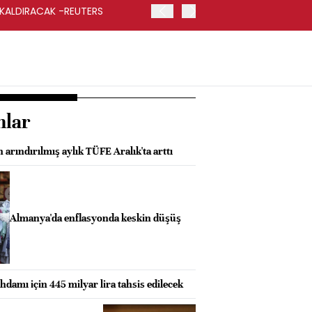
 KALDIRACAK -REUTERS
ABD DIŞİŞLERİ BAKANLIĞI
UYGULANACAK
nlar
arındırılmış aylık TÜFE Aralık'ta arttı
Almanya'da enflasyonda keskin düşüş
hdamı için 445 milyar lira tahsis edilecek