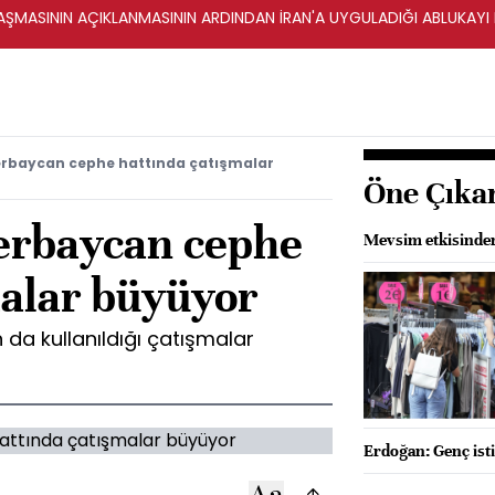
ŞMASININ AÇIKLANMASININ ARDINDAN İRAN'A UYGULADIĞI ABLUKAYI
rbaycan cephe hattında çatışmalar
Öne Çıka
erbaycan cephe
Mevsim etkisinden 
malar büyüyor
 da kullanıldığı çatışmalar
Erdoğan: Genç isti