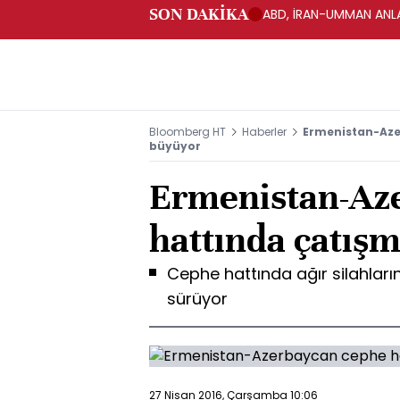
SON DAKİKA
ABD, İRAN-UMMAN ANLA
Bloomberg HT
Haberler
Ermenistan-Aze
büyüyor
Ermenistan-Az
hattında çatış
Cephe hattında ağır silahların
sürüyor
27 Nisan 2016, Çarşamba 10:06