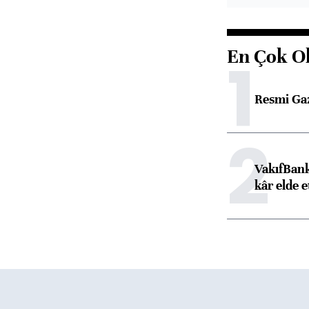
En Çok O
1
Resmi Ga
2
VakıfBank
kâr elde e