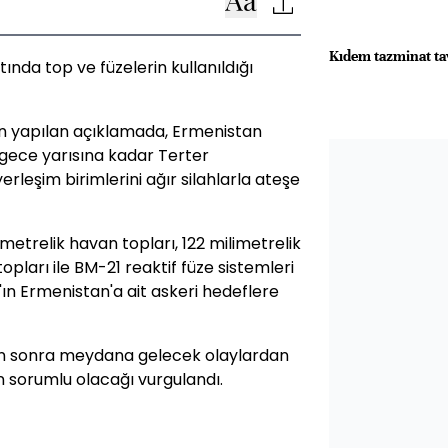
Kıdem tazminat tav
da top ve füzelerin kullanıldığı
 yapılan açıklamada, Ermenistan
gece yarısına kadar Terter
leşim birimlerini ağır silahlarla ateşe
etrelik havan topları, 122 milimetrelik
pları ile BM-21 reaktif füze sistemleri
'ın Ermenistan'a ait askeri hedeflere
n sonra meydana gelecek olaylardan
n sorumlu olacağı vurgulandı.