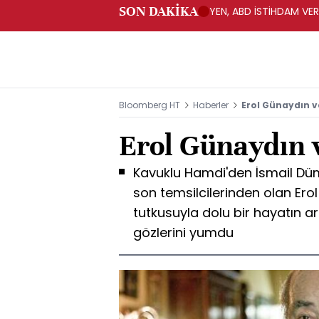
SON DAKİKA
YEN, ABD İSTİHDAM VER
Bloomberg HT
Haberler
Erol Günaydın ve
Erol Günaydın v
Kavuklu Hamdi'den İsmail Dü
son temsilcilerinden olan Ero
tutkusuyla dolu bir hayatın 
gözlerini yumdu