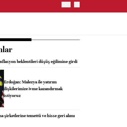
ABD İSTİHDAM VERİLERİ S
nlar
lasyon beklentileri düşüş eğilimine girdi
Erdoğan: Malezya ile yatırım
ilişkilerimize ivme kazandırmak
istiyoruz
şirketlerine temettü ve hisse geri alımı