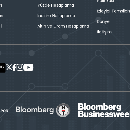
Politikası
rı
Yüzde Hesaplama
İzleyici Temsilcis
rı
İndirim Hesaplama
Künye
l
Altın ve Gram Hesaplama
İletişim