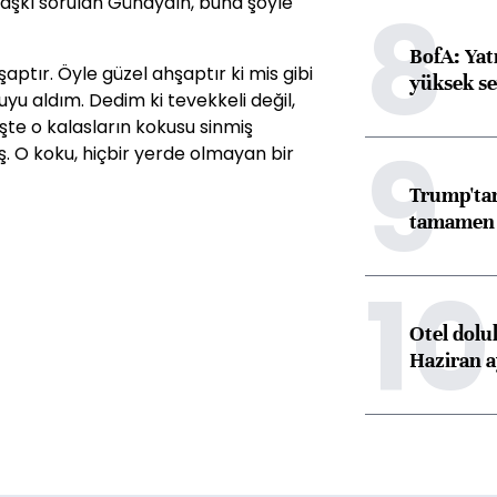
8
 aşkı sorulan Günaydın, buna şöyle
BofA: Yatı
şaptır. Öyle güzel ahşaptır ki mis gibi
yüksek se
uyu aldım. Dedim ki tevekkeli değil,
. İşte o kalasların kokusu sinmiş
9
. O koku, hiçbir yerde olmayan bir
Trump'tan
tamamen o
10
Otel dolu
Haziran a