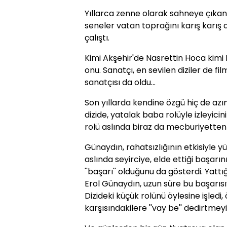
Yıllarca zenne olarak sahneye çıkan
seneler vatan toprağını karış karış
çalıştı.
Kimi Akşehir'de Nasrettin Hoca ki
onu. Sanatçı, en sevilen diziler de fi
sanatçısı da oldu...
Son yıllarda kendine özgü hiç de az
dizide, yatalak baba rolüyle izleyic
rolü aslında biraz da mecburiyetten
Günaydın, rahatsızlığının etkisiyle
aslında seyirciye, elde ettiği başarın
''başarı'' olduğunu da gösterdi. Yat
Erol Günaydın, uzun süre bu başarısı
Dizideki küçük rolünü öylesine işledi
karşısındakilere ''vay be'' dedirtmey