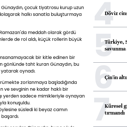
4
 Günaydın, çocuk tiyatrosu kurup uzun
Döviz cins
 dolaşarak halkı sanatla buluşturmaya
5
mi Ramazan'da meddah olarak gördü
lmlerde de rol aldı, küçük rollerin büyük
Türkiye, 
savunma 
ımsanamayacak bir kitle edinen bir
6
inin gönlünde taht kuran Günaydın, bu
 yatarak oynadı.
Çin'in alt
 yürümekte zorlanmaya başladığında
ın ve sevginin ne kadar haklı bir
7
tığı yerden sadece mimikleriyle oynayan
yla konuşuldu.
Küresel gı
, öylesine süsledi ki beyaz camın
tırmandı
i başardı.