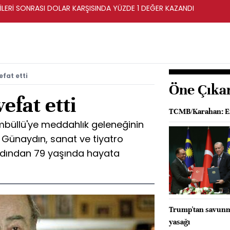
İLERİ SONRASI DOLAR KARŞISINDA YÜZDE 1 DEĞER KAZANDI
fat etti
Öne Çıka
efat etti
TCMB/Karahan: Enf
mbüllü'ye meddahlık geleneğinin
l Günaydın, sanat ve tiyatro
ardından 79 yaşında hayata
Trump'tan savunma 
yasağı