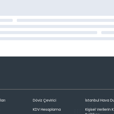
ları
Döviz Çevirici
İstanbul Hava 
n
KDV Hesaplama
Kişisel Verilerin