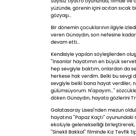
Sayısız tiyatro oyununda, filmde ve 
yüzünde, görenin içini acıtan sıcak
gözyaşı...
Bir dönemin çocuklarının ilgiyle izledi
veren Günaydın, son nefesine kadar 
devam etti...
Kendisiyle yapılan söyleşilerden oluşan
''İnsanlar hayatımın en büyük servet
hep sevgiyle baktım, onlardan da 
herkese hak verdim. Belki bu sevgi d
sevgiyle belki bana hayat verdiler, 
gülümsüyorum. N'apayım...'' sözcükle
döken Günaydın, hayata gözlerini Tr
Galatasaray Lisesi'nden mezun oldu
hayatına ''Papaz Kaçtı'' oyunundaki
ekolüyle gelenekselliği birleştirerek
''Sinekli Bakkal'' filminde Kız Tevfik t