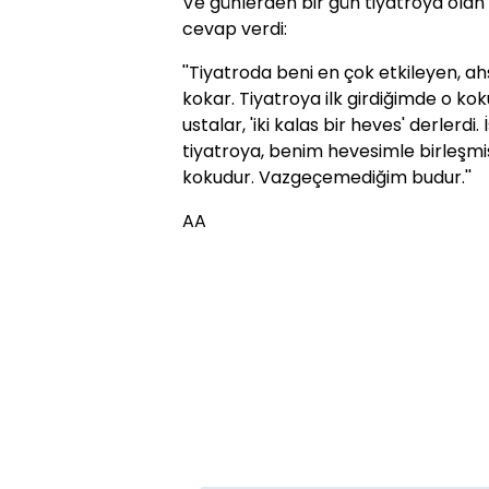
Ve günlerden bir gün tiyatroya olan
cevap verdi:
''Tiyatroda beni en çok etkileyen, ah
kokar. Tiyatroya ilk girdiğimde o kok
ustalar, 'iki kalas bir heves' derlerdi
tiyatroya, benim hevesimle birleşmiş
kokudur. Vazgeçemediğim budur.''
AA