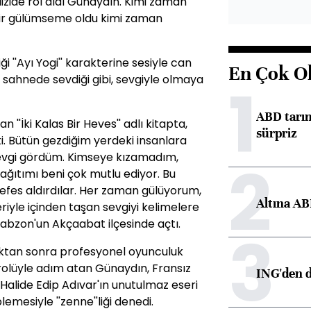
dizide rol aldı Günaydın. Kimi zaman
 bir gülümseme oldu kimi zaman
ği ''Ayı Yogi'' karakterine sesiyle can
En Çok O
sahnede sevdiği gibi, sevgiyle olmaya
1
ABD tarım
 ''İki Kalas Bir Heves'' adlı kitapta,
sürpriz
i. Bütün gezdiğim yerdeki insanlara
sevgi gördüm. Kimseye kızamadım,
2
ağıtımı beni çok mutlu ediyor. Bu
nefes aldırdılar. Her zaman gülüyorum,
Altına AB
riyle içinden taşan sevgiyi kelimelere
abzon'un Akçaabat ilçesinde açtı.
3
ktan sonra profesyonel oyunculuk
 rolüyle adım atan Günaydın, Fransız
ING'den d
, Halide Edip Adıvar'ın unutulmaz eseri
iplemesiyle ''zenne''liği denedi.