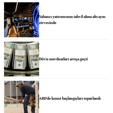
Yabancı yatırımcının tahvil alımı altı ayın
zirvesinde
Döviz mevduatları artışa geçti
ABD'de konut başlangıçları toparlandı