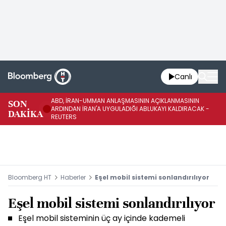
Canlı
ABD, İRAN-UMMAN ANLAŞMASININ AÇIKLANMASININ
AB
SON
ARDINDAN İRAN'A UYGULADIĞI ABLUKAYI KALDIRACAK -
GE
DAKİKA
REUTERS
UY
Bloomberg HT
Haberler
Eşel mobil sistemi sonlandırılıyor
Eşel mobil sistemi sonlandırılıyor
Eşel mobil sisteminin üç ay içinde kademeli