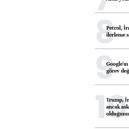
8
Petrol, 
ilerleme s
9
Google'ın
görev değ
10
Trump, İr
ancak aske
olduğunu 