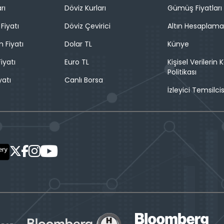
rı
Döviz Kurları
Gümüş Fiyatları
Fiyatı
Döviz Çevirici
Altın Hesaplama
n Fiyatı
Dolar TL
Künye
iyatı
Euro TL
Kişisel Verilerin
Politikası
yatı
Canlı Borsa
İzleyici Temsilcis