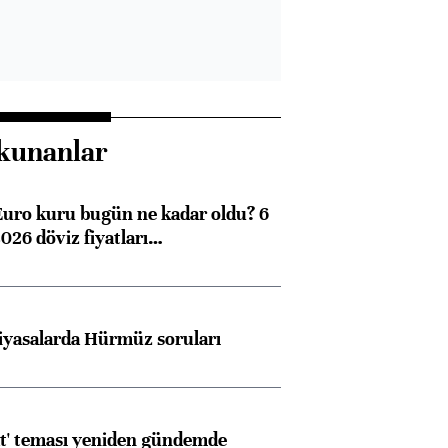
kunanlar
Euro kuru bugün ne kadar oldu? 6
026 döviz fiyatları…
iyasalarda Hürmüz soruları
at' teması yeniden gündemde