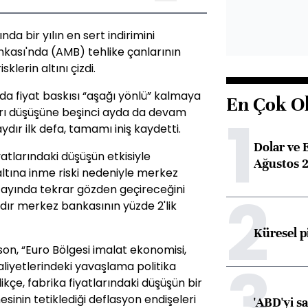
da bir yılın en sert indirimini
kası'nda (AMB) tehlike çanlarının
lerin altını çizdi.
a fiyat baskısı “aşağı yönlü” kalmaya
En Çok O
1
arı düşüşüne beşinci ayda da devam
 aydır ilk defa, tamamı iniş kaydetti.
Dolar ve 
atlarındaki düşüşün etkisiyle
Ağustos 2
 altına inme riski nedeniyle merkez
2
t ayında tekrar gözden geçireceğini
yıldır merkez bankasının yüzde 2'lik
Küresel p
on, “Euro Bölgesi imalat ekonomisi,
3
aliyetlerindeki yavaşlama politika
çe, fabrika fiyatlarındaki düşüşün bir
sinin tetiklediği deflasyon endişeleri
'ABD'yi s