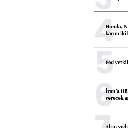
4
Honda, Ni
karını iki
5
Fed yetki
6
İran’a Hü
verecek 
7
Altın yed