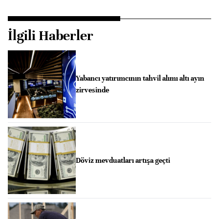
İlgili Haberler
Yabancı yatırımcının tahvil alımı altı ayın
zirvesinde
Döviz mevduatları artışa geçti