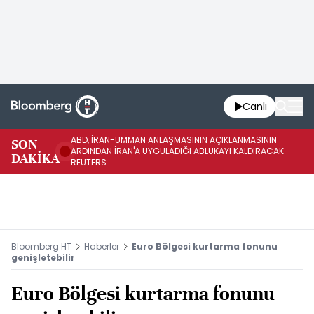
Canlı
ABD, İRAN-UMMAN ANLAŞMASININ AÇIKLANMASININ
AB
SON
ARDINDAN İRAN'A UYGULADIĞI ABLUKAYI KALDIRACAK -
GE
DAKİKA
REUTERS
UY
Bloomberg HT
Haberler
Euro Bölgesi kurtarma fonunu
genişletebilir
Euro Bölgesi kurtarma fonunu