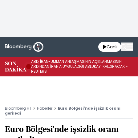
Canlı
ABD, İRAN-UMMAN ANLAŞMASININ AÇIKLANMASININ
AB
SON
ARDINDAN İRAN'A UYGULADIĞI ABLUKAYI KALDIRACAK -
GE
DAKİKA
REUTERS
UY
Bloomberg HT
Haberler
Euro Bölgesi'nde işsizlik oranı
geriledi
Euro Bölgesi'nde işsizlik oranı