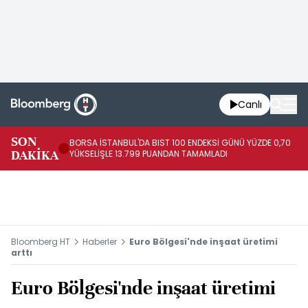
Canlı
SON
BORSA İSTANBUL'DA BIST 100 ENDEKSİ GÜNÜ YÜZDE 0,70
AB
DAKİKA
YÜKSELİŞLE 13.799 PUANDAN TAMAMLADI
AR
Bloomberg HT
Haberler
Euro Bölgesi'nde inşaat üretimi
arttı
Euro Bölgesi'nde inşaat üretimi