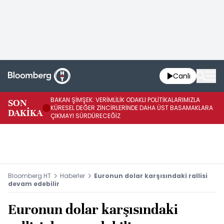
Canlı
BAKAN ŞİMŞEK: VERİMLİLİK ODAKLI POLİTİKALARIMIZLA
BA
SON
KÜRESEL DEĞER ZİNCİRLERİNDE DAHA ÜST BASAMAKLARA
VE
DAKİKA
ÇIKMAYI SÜRDÜRECEĞİZ
DÖ
Bloomberg HT
Haberler
Euronun dolar karşısındaki rallisi
devam edebilir
Euronun dolar karşısındaki