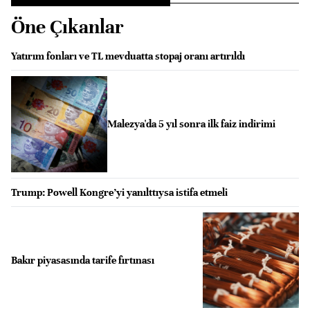
Öne Çıkanlar
Yatırım fonları ve TL mevduatta stopaj oranı artırıldı
Malezya'da 5 yıl sonra ilk faiz indirimi
Trump: Powell Kongre’yi yanılttıysa istifa etmeli
Bakır piyasasında tarife fırtınası