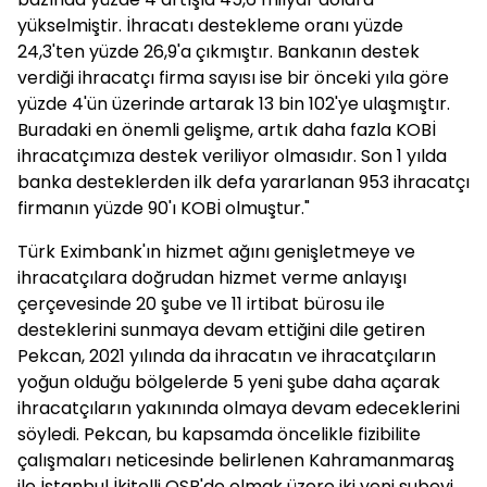
yükselmiştir. İhracatı destekleme oranı yüzde
24,3'ten yüzde 26,9'a çıkmıştır. Bankanın destek
verdiği ihracatçı firma sayısı ise bir önceki yıla göre
yüzde 4'ün üzerinde artarak 13 bin 102'ye ulaşmıştır.
Buradaki en önemli gelişme, artık daha fazla KOBİ
ihracatçımıza destek veriliyor olmasıdır. Son 1 yılda
banka desteklerden ilk defa yararlanan 953 ihracatçı
firmanın yüzde 90'ı KOBİ olmuştur."
Türk Eximbank'ın hizmet ağını genişletmeye ve
ihracatçılara doğrudan hizmet verme anlayışı
çerçevesinde 20 şube ve 11 irtibat bürosu ile
desteklerini sunmaya devam ettiğini dile getiren
Pekcan, 2021 yılında da ihracatın ve ihracatçıların
yoğun olduğu bölgelerde 5 yeni şube daha açarak
ihracatçıların yakınında olmaya devam edeceklerini
söyledi. Pekcan, bu kapsamda öncelikle fizibilite
çalışmaları neticesinde belirlenen Kahramanmaraş
ile İstanbul İkitelli OSB'de olmak üzere iki yeni şubeyi