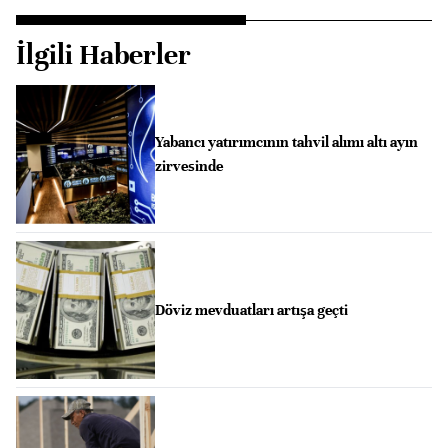
İlgili Haberler
Yabancı yatırımcının tahvil alımı altı ayın
zirvesinde
Döviz mevduatları artışa geçti