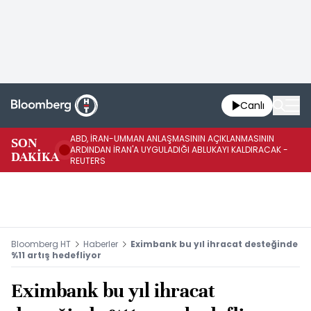
Canlı
ABD, İRAN-UMMAN ANLAŞMASININ AÇIKLANMASININ
AB
SON
ARDINDAN İRAN'A UYGULADIĞI ABLUKAYI KALDIRACAK -
GE
DAKİKA
REUTERS
UY
Bloomberg HT
Haberler
Eximbank bu yıl ihracat desteğinde
%11 artış hedefliyor
Eximbank bu yıl ihracat