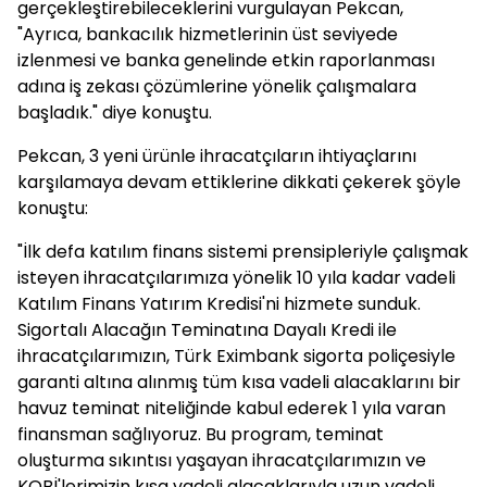
gerçekleştirebileceklerini vurgulayan Pekcan,
"Ayrıca, bankacılık hizmetlerinin üst seviyede
izlenmesi ve banka genelinde etkin raporlanması
adına iş zekası çözümlerine yönelik çalışmalara
başladık." diye konuştu.
Pekcan, 3 yeni ürünle ihracatçıların ihtiyaçlarını
karşılamaya devam ettiklerine dikkati çekerek şöyle
konuştu:
"İlk defa katılım finans sistemi prensipleriyle çalışmak
isteyen ihracatçılarımıza yönelik 10 yıla kadar vadeli
Katılım Finans Yatırım Kredisi'ni hizmete sunduk.
Sigortalı Alacağın Teminatına Dayalı Kredi ile
ihracatçılarımızın, Türk Eximbank sigorta poliçesiyle
garanti altına alınmış tüm kısa vadeli alacaklarını bir
havuz teminat niteliğinde kabul ederek 1 yıla varan
finansman sağlıyoruz. Bu program, teminat
oluşturma sıkıntısı yaşayan ihracatçılarımızın ve
KOBİ'lerimizin kısa vadeli alacaklarıyla uzun vadeli