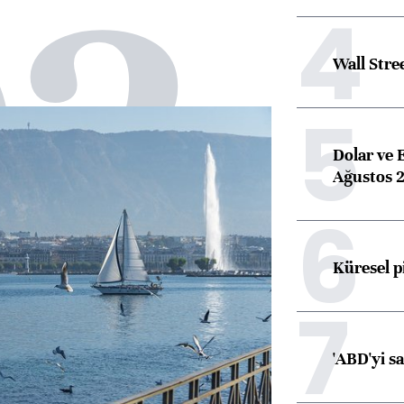
02
4
Wall Stre
5
Dolar ve 
Ağustos 2
6
Küresel p
7
'ABD'yi s