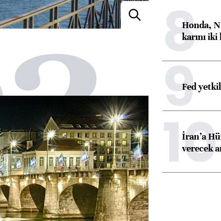
8
03
Honda, Ni
karını iki
9
Fed yetki
10
İran’a Hü
verecek 