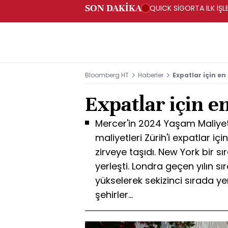
SON DAKİKA
QUICK SİGORTA İLK İŞL
Bloomberg HT
Haberler
Expatlar için en
Expatlar için en
Mercer'in 2024 Yaşam Maliyet
maliyetleri Zürih'i expatlar içi
zirveye taşıdı. New York bir sı
yerleşti. Londra geçen yılın 
yükselerek sekizinci sırada yer
şehirler...