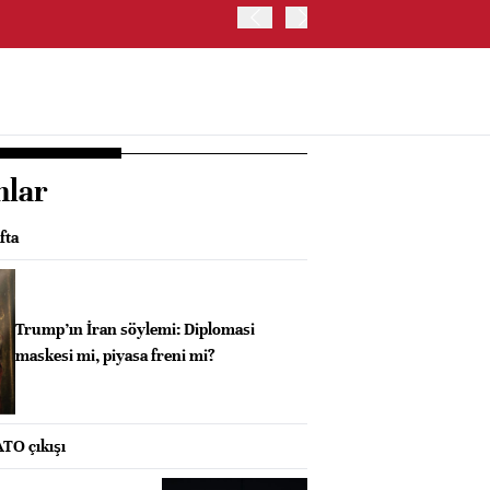
BIST 100 ENDEKSİ GÜNE Y
nlar
fta
Trump’ın İran söylemi: Diplomasi
maskesi mi, piyasa freni mi?
TO çıkışı