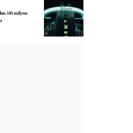
dan 591 milyon
şı