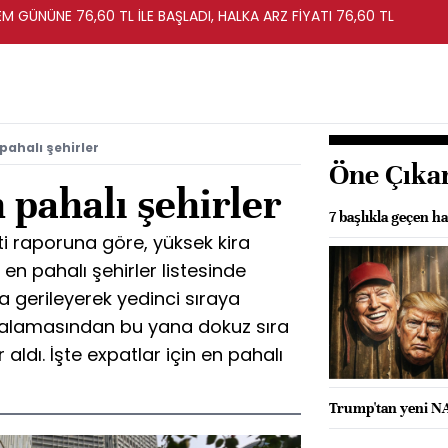
EM GÜNÜNE 76,60 TL İLE BAŞLADI, HALKA ARZ FİYATI 76,60 TL
 pahalı şehirler
Öne Çıka
 pahalı şehirler
7 başlıkla geçen ha
i raporuna göre, yüksek kira
n en pahalı şehirler listesinde
ra gerileyerek yedinci sıraya
sıralamasından bu yana dokuz sıra
 aldı. İşte expatlar için en pahalı
Trump'tan yeni NA