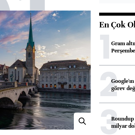
01
En Çok O
1
Gram alt
Perşembe 
2
Google'ın
görev değ
3
Roundup d
milyar dol