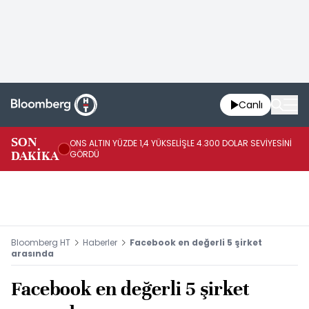
Canlı
SK
SON
ONS ALTIN YÜZDE 1,4 YÜKSELİŞLE 4.300 DOLAR SEVİYESİNİ
GE
DAKİKA
GÖRDÜ
DO
Bloomberg HT
Haberler
Facebook en değerli 5 şirket
arasında
Facebook en değerli 5 şirket