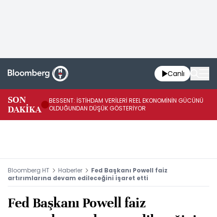
Canlı
AB
SON
BESSENT: İSTİHDAM VERİLERİ REEL EKONOMİNİN GÜCÜNÜ
Fİ
DAKİKA
OLDUĞUNDAN DÜŞÜK GÖSTERİYOR
UY
Bloomberg HT
Haberler
Fed Başkanı Powell faiz
artırımlarına devam edileceğini işaret etti
Fed Başkanı Powell faiz