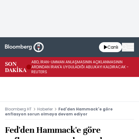
Canlı
ABD, İRAN-UMMAN ANLAŞMASININ AÇIKLANMASININ
AB
SON
ARDINDAN İRAN'A UYGULADIĞI ABLUKAYI KALDIRACAK -
GE
DAKİKA
REUTERS
UY
Bloomberg HT
Haberler
Fed'den Hammack'e göre
enflasyon sorun olmaya devam ediyor
Fed'den Hammack'e göre