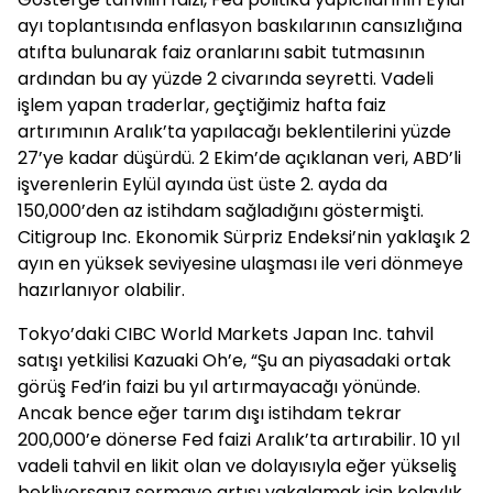
ayı toplantısında enflasyon baskılarının cansızlığına
atıfta bulunarak faiz oranlarını sabit tutmasının
ardından bu ay yüzde 2 civarında seyretti. Vadeli
işlem yapan traderlar, geçtiğimiz hafta faiz
artırımının Aralık’ta yapılacağı beklentilerini yüzde
27’ye kadar düşürdü. 2 Ekim’de açıklanan veri, ABD’li
işverenlerin Eylül ayında üst üste 2. ayda da
150,000’den az istihdam sağladığını göstermişti.
Citigroup Inc. Ekonomik Sürpriz Endeksi’nin yaklaşık 2
ayın en yüksek seviyesine ulaşması ile veri dönmeye
hazırlanıyor olabilir.
Tokyo’daki CIBC World Markets Japan Inc. tahvil
satışı yetkilisi Kazuaki Oh’e, “Şu an piyasadaki ortak
görüş Fed’in faizi bu yıl artırmayacağı yönünde.
Ancak bence eğer tarım dışı istihdam tekrar
200,000’e dönerse Fed faizi Aralık’ta artırabilir. 10 yıl
vadeli tahvil en likit olan ve dolayısıyla eğer yükseliş
bekliyorsanız sermaye artışı yakalamak için kolaylık