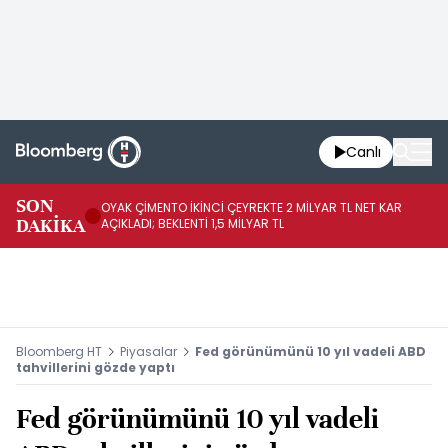
Canlı
İR
SON
OYAK ÇİMENTO İKİNCİ ÇEYREKTE 2 MİLYAR TL NET KAR
YÖ
DAKİKA
AÇIKLADI; BEKLENTİ 1,5 MİLYAR TL
OL
Bloomberg HT
Piyasalar
Fed görünümünü 10 yıl vadeli ABD
tahvillerini gözde yaptı
Fed görünümünü 10 yıl vadeli