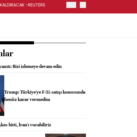
 KALDIRACAK -REUTERS
ABD DIŞİŞLERİ BAKANLIĞI
UYGULANACAK
nlar
anıtı: Bizi izlemeye devam edin
Trump: Türkiye'ye F-35 satışı konusunda
henüz karar vermedim
kes bitti, İran'ı vurabiliriz