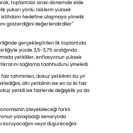
arak, toplantılar arası dönemde elde
nelik yukarı yönlü risklerin yüksek
am istihdam hedefine ulaşmaya yönelik
ğını gösterdiğini değerlendirdiler"
iğinde gerçekleştirilen ilk toplantıda
irliğiyle yüzde 3,5-3,75 aralığında
lamada yetkililer, enflasyonun yüksek
istikrarını sağlama taahhüdünü yineledi.
aiz tahminleri, dokuz yetkilinin bu yıl
ediğini, altı yetkilinin ise en az iki faiz
uz yetkili ise faizlerde değişiklik ya da
omisinin izleyebileceği farklı
syonun yavaşladığı senaryoda
ını koruyacağını veya düşüreceğini