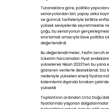
Tutanaklara göre, politika yapıcılar
senaryolardan biri, yapay zeka kaynak
ve gümrük tarifeleriyle birlikte en
yüksek seviyelerde seyretmesine ned
çoğu, bu senaryonun gerçekleşmesi h
sınırlamak amacıyla ilave politika s
değerlendirdi.
Bu değerlendirmeler, Fed'in tercih et
tüketim harcamaları fiyat endeksinin
yükselerek Nisan 2023'ten bu yana e
gösteren verilerle desteklendi. Söz 
nedeniyle yükselen enerji fiyatların
kalemlerini dışarıda bırakan çekird
yükseldi.
Toplantının ardından Orta Doğu'daki
fiyatlarında yaşanan dalgalanmalar