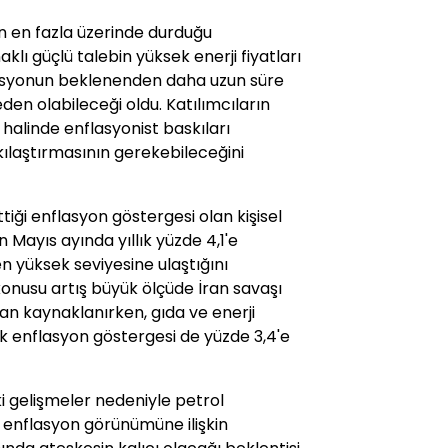
ın en fazla üzerinde durduğu
lı güçlü talebin yüksek enerji fiyatları
flasyonun beklenenden daha uzun süre
en olabileceği oldu. Katılımcıların
alinde enflasyonist baskıları
ıkılaştırmasının gerekebileceğini
tiği enflasyon göstergesi olan kişisel
 Mayıs ayında yıllık yüzde 4,1'e
n yüksek seviyesine ulaştığını
konusu artış büyük ölçüde İran savaşı
dan kaynaklanırken, gıda ve enerji
ek enflasyon göstergesi de yüzde 3,4'e
 gelişmeler nedeniyle petrol
 enflasyon görünümüne ilişkin