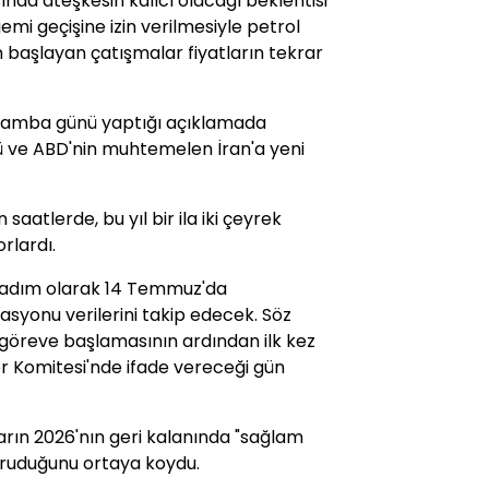
rasında ateşkesin kalıcı olacağı beklentisi
mi geçişine izin verilmesiyle petrol
n başlayan çatışmalar fiyatların tekrar
amba günü yaptığı açıklamada
ü ve ABD'nin muhtemelen İran'a yeni
atlerde, bu yıl bir ila iki çeyrek
rlardı.
li adım olarak 14 Temmuz'da
lasyonu verilerini takip edecek. Söz
a göreve başlamasının ardından ilk kez
er Komitesi'nde ifade vereceği gün
ların 2026'nın geri kalanında "sağlam
oruduğunu ortaya koydu.