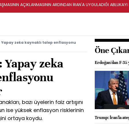
ŞMASININ AÇIKLANMASININ ARDINDAN İRAN'A UYGULADIĞI ABLUKAYI
: Yapay zeka kaynaklı talep enflasyonu
Öne Çıka
: Yapay zeka
Erdoğan'dan F-35 y
enflasyonu
r
nakları, bazı üyelerin faiz artışını
 ise yüksek enflasyon risklerinin
ini ortaya koydu.
Trump: İran'la ateş