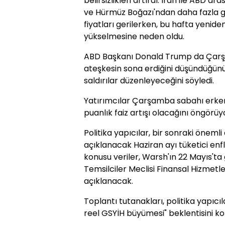
belirsizlikleri artırdı. İran ile ABD a
ve Hürmüz Boğazı'ndan daha fazla ge
fiyatları gerilerken, bu hafta yenide
yükselmesine neden oldu.
ABD Başkanı Donald Trump da Çarş
ateşkesin sona erdiğini düşündüğün
saldırılar düzenleyeceğini söyledi.
Yatırımcılar Çarşamba sabahı erken sa
puanlık faiz artışı olacağını öngörüyo
Politika yapıcılar, bir sonraki önem
açıklanacak Haziran ayı tüketici enf
konusu veriler, Warsh'ın 22 Mayıs't
Temsilciler Meclisi Finansal Hizmetl
açıklanacak.
Toplantı tutanakları, politika yapıcı
reel GSYİH büyümesi" beklentisini k