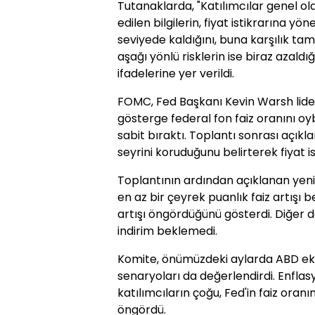
Tutanaklarda, "Katılımcılar genel ol
edilen bilgilerin, fiyat istikrarına yö
seviyede kaldığını, buna karşılık t
aşağı yönlü risklerin ise biraz azaldı
ifadelerine yer verildi.
FOMC, Fed Başkanı Kevin Warsh liderl
gösterge federal fon faiz oranını oyb
sabit bıraktı. Toplantı sonrası açık
seyrini koruduğunu belirterek fiyat 
Toplantının ardından açıklanan yeni f
en az bir çeyrek puanlık faiz artışı bekl
artışı öngördüğünü gösterdi. Diğer dok
indirim beklemedi.
Komite, önümüzdeki aylarda ABD ekon
senaryoları da değerlendirdi. Enfla
katılımcıların çoğu, Fed'in faiz oran
öngördü.