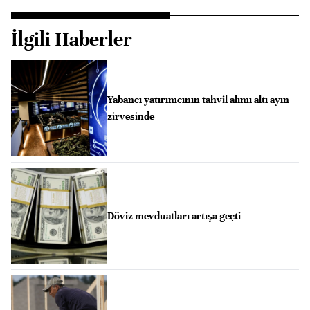
İlgili Haberler
Yabancı yatırımcının tahvil alımı altı ayın
zirvesinde
Döviz mevduatları artışa geçti