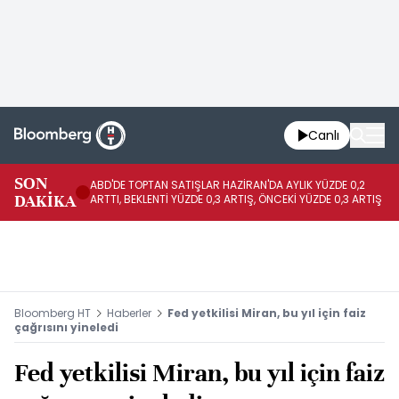
Canlı
SON
ABD'DE TOPTAN SATIŞLAR HAZİRAN'DA AYLIK YÜZDE 0,2
AP
DAKİKA
ARTTI, BEKLENTİ YÜZDE 0,3 ARTIŞ, ÖNCEKİ YÜZDE 0,3 ARTIŞ
KA
Bloomberg HT
Haberler
Fed yetkilisi Miran, bu yıl için faiz
çağrısını yineledi
Fed yetkilisi Miran, bu yıl için faiz