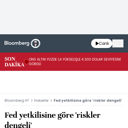
Canlı
SK
SON
ONS ALTIN YÜZDE 1,4 YÜKSELİŞLE 4.300 DOLAR SEVİYESİNİ
GE
DAKİKA
GÖRDÜ
DO
Bloomberg HT
Haberler
Fed yetkilisine göre ‘riskler dengeli’
Fed yetkilisine göre 'riskler
dengeli'