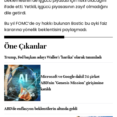
beklemesinin de işgücü piyasası için riskli olacağını
ifade etti. Yetkili, işgücü piyasasının zayıf olmadığını
dile getirdi.
Bu yıl FOMC’de oy hakkı bulunan Bostic bu ayki faiz
kararına yönelik beklentisini paylaşmadı.
Öne Çıkanlar
Trump, Fed başkan adayı Waller'ı "harika" olarak tanımladı
Microsoft ve Google dahil 24 şirket
ABD'nin "Genesis Mission" girişimine
katıldı
ABD'de enflasyon beklentilerin altında geldi