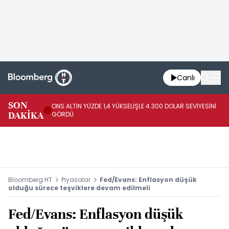
Canlı
SK
SON
ONS ALTIN YÜZDE 1,4 YÜKSELİŞLE 4.300 DOLAR SEVİYESİNİ
GE
DAKİKA
GÖRDÜ
DO
Bloomberg HT
Piyasalar
Fed/Evans: Enflasyon düşük
olduğu sürece teşviklere devam edilmeli
Fed/Evans: Enflasyon düşük