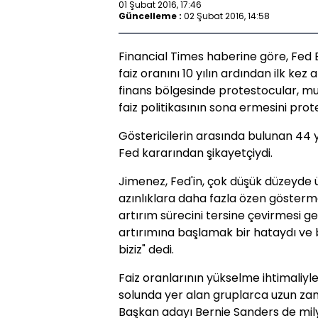
01 Şubat 2016, 17:46
Güncelleme :
02 Şubat 2016, 14:58
Financial Times haberine göre, Fed 
faiz oranını 10 yılın ardından ilk ke
finans bölgesinde protestocular, mu
faiz politikasının sona ermesini prote
Göstericilerin arasında bulunan 44 y
Fed kararından şikayetçiydi.
Jimenez, Fed'in, çok düşük düzeyde ü
azınlıklara daha fazla özen göstermes
artırım sürecini tersine çevirmesi ge
artırımına başlamak bir hataydı ve
biziz" dedi.
Faiz oranlarının yükselme ihtimaliyle 
solunda yer alan gruplarca uzun zam
Başkan adayı Bernie Sanders de mil