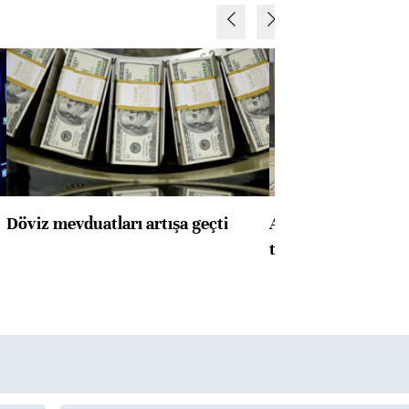
Döviz mevduatları artışa geçti
ABD'de konut başla
toparlandı