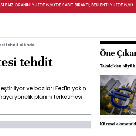
I FAİZ ORANINI YÜZDE 6,50'DE SABİT BIRAKTI; BEKLENTİ YÜZDE 6,50
esi tehdit altında
Öne Çıka
tesi tehdit
Takaiçi'den büyük 
leştiriliyor ve bazıları Fed'in yakın
maya yönelik planını terketmesi
Küresel ekonomide 