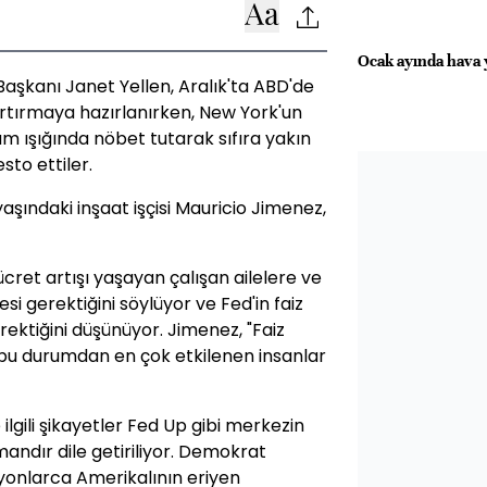
Ocak ayında hava y
Başkanı Janet Yellen, Aralık'ta ABD'de
z artırmaya hazırlanırken, New York'un
m ışığında nöbet tutarak sıfıra yakın
sto ettiler.
aşındaki inşaat işçisi Mauricio Jimenez,
cret artışı yaşayan çalışan ailelere ve
i gerektiğini söylüyor ve Fed'in faiz
rektiğini düşünüyor. Jimenez, "Faiz
 bu durumdan en çok etkilenen insanlar
ilgili şikayetler Fed Up gibi merkezin
andır dile getiriliyor. Demokrat
yonlarca Amerikalının eriyen