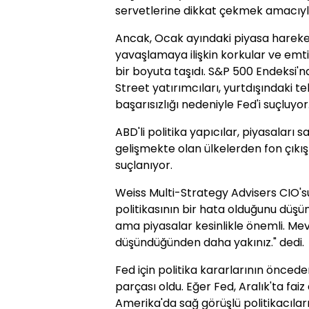
servetlerine dikkat çekmek amacıyla 
Ancak, Ocak ayındaki piyasa hareket
yavaşlamaya ilişkin korkular ve emtia
bir boyuta taşıdı. S&P 500 Endeksi'
Street yatırımcıları, yurtdışındaki 
başarısızlığı nedeniyle Fed'i suçluyor
ABD'li politika yapıcılar, piyasaları 
gelişmekte olan ülkelerden fon çıkış
suçlanıyor.
Weiss Multi-Strategy Advisers CIO'su 
politikasının bir hata olduğunu düşü
ama piyasalar kesinlikle önemli. 
düşündüğünden daha yakınız." dedi.
Fed için politika kararlarının önceden
parçası oldu. Eğer Fed, Aralık'ta fai
Amerika'da sağ görüşlü politikacıları