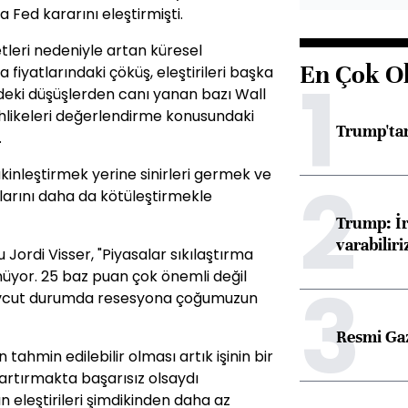
Fed kararını eleştirmişti.
leri nedeniyle artan küresel
En Çok O
 fiyatlarındaki çöküş, eleştirileri başka
1
ndeki düşüşlerden canı yanan bazı Wall
tehlikeleri değerlendirme konusundaki
Trump'tan
.
sakinleştirmek yerine sinirleri germek ve
2
larını daha da kötüleştirmekle
Trump: İr
varabiliri
Jordi Visser, "Piyasalar sıkılaştırma
nüyor. 25 baz puan çok önemli değil
3
Mevcut durumda resesyona çoğumuzun
Resmi Ga
 tahmin edilebilir olması artık işinin bir
z artırmakta başarısız olsaydı
n eleştirileri şimdikinden daha az