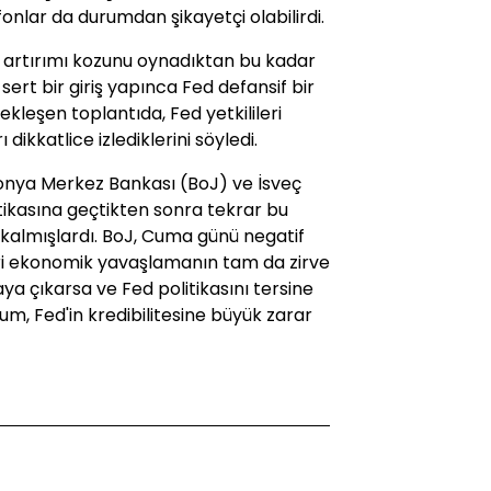
nlar da durumdan şikayetçi olabilirdi.
z artırımı kozunu oynadıktan bu kadar
sert bir giriş yapınca Fed defansif bir
leşen toplantıda, Fed yetkilileri
ikkatlice izlediklerini söyledi.
nya Merkez Bankası (BoJ) ve İsveç
tikasına geçtikten sonra tekrar bu
kalmışlardı. BoJ, Cuma günü negatif
zleri ekonomik yavaşlamanın tam da zirve
a çıkarsa ve Fed politikasını tersine
m, Fed'in kredibilitesine büyük zarar