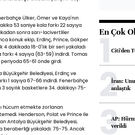
nerbahçe Ülker, Ömer ve Kaya'nın
akika 53 saniye kala farkı 22 sayıya
En Çok O
1
kadan sonra sarı-lacivertliler
a konuk ekip, Erdinç, Prince, Gökper
 4 dakikada 18-0'lık bir seri yakaladı
Citi'den 
 farkı 4 sayıya (63-59) indirdi. Tomas
 periyoda 65-61 önde girdi.
2
 Büyükşehir Belediyesi, Erdinç ve
arkı 1 sayıya 67-66 indirdi. Fenerbahçe
İran: Umm
3 sayılık basketlere 34. dakikayı 75-
anlaştık
3
şı hücum etmekte zorlanan
temedi. Henderson, Polat ve Prince ile
AP: Hürmü
yan Antalya Büyükşehir Belediyesi,
verildi
a beraberliği yakaladı: 75-75. Ancak