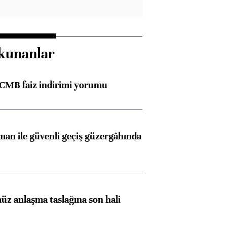
kunanlar
TCMB faiz indirimi yorumu
an ile güvenli geçiş güzergâhında
z anlaşma taslağına son hali