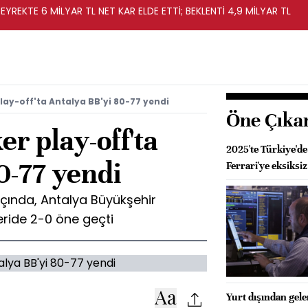
EYREKTE 6 MİLYAR TL NET KAR ELDE ETTİ; BEKLENTİ 4,9 MİLYAR TL
lay-off'ta Antalya BB'yi 80-77 yendi
Öne Çıka
r play-off'ta
2025'te Türkiye'de
0-77 yendi
Ferrari'ye eksiksiz
maçında, Antalya Büyükşehir
eride 2-0 öne geçti
Yurt dışından gele