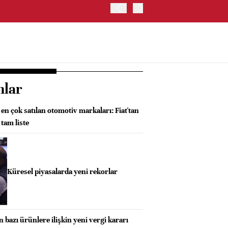
ABD HAZİNE BAKANLIĞI'NIN
nlar
 en çok satılan otomotiv markaları: Fiat'tan
 tam liste
Küresel piyasalarda yeni rekorlar
n bazı ürünlere ilişkin yeni vergi kararı