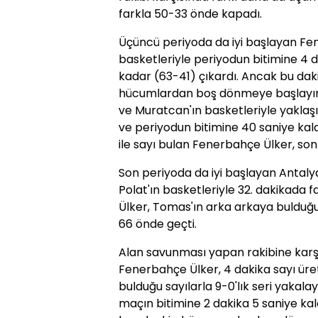
farkla 50-33 önde kapadı.
Üçüncü periyoda da iyi başlayan Fe
basketleriyle periyodun bitimine 4 d
kadar (63-41) çıkardı. Ancak bu daki
hücumlardan boş dönmeye başlayınc
ve Muratcan'ın basketleriyle yaklaşık
ve periyodun bitimine 40 saniye kala
ile sayı bulan Fenerbahçe Ülker, son
Son periyoda da iyi başlayan Antalya
Polat'ın basketleriyle 32. dakikada f
Ülker, Tomas'ın arka arkaya bulduğu 
66 önde geçti.
Alan savunması yapan rakibine kar
Fenerbahçe Ülker, 4 dakika sayı üre
bulduğu sayılarla 9-0'lık seri yakala
maçın bitimine 2 dakika 5 saniye kal