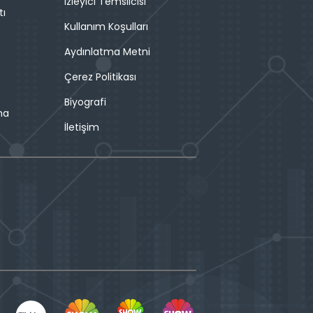
İzleyici Temsilcisi
tı
Kullanım Koşulları
Aydınlatma Metni
Çerez Politikası
Biyografi
ma
İletişim