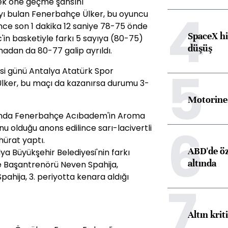
k öne geçme şansını
4
ayı bulan Fenerbahçe Ülker, bu oyuncu
ince son 1 dakika 12 saniye 78-75 önde
SpaceX hi
c'in basketiyle farkı 5 sayıya (80-75)
düşüş
adan da 80-77 galip ayrıldı.
5
esi günü Antalya Atatürk Spor
lker, bu maçı da kazanırsa durumu 3-
.
Motorine 
dunda Fenerbahçe Acıbadem'in Aroma
6
nu olduğu anons edilince sarı-lacivertli
ahürat yaptı.
ABD'de öz
a Büyükşehir Belediyesi'nin farkı
altında
 Başantrenörü Neven Spahija,
Spahija, 3. periyotta kenara aldığı
7
Altın krit