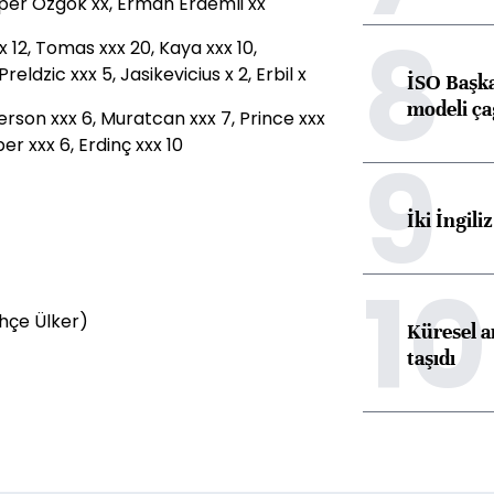
lper Özgök xx, Erman Erdemli xx
8
 12, Tomas xxx 20, Kaya xxx 10,
Preldzic xxx 5, Jasikevicius x 2, Erbil x
İSO Başka
modeli ça
rson xxx 6, Muratcan xxx 7, Prince xxx
er xxx 6, Erdinç xxx 10
9
İki İngili
10
hçe Ülker)
Küresel ar
taşıdı