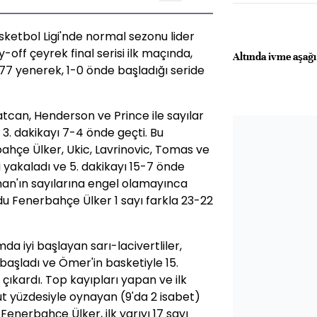
asketbol Ligi'nde normal sezonu lider
ff çeyrek final serisi ilk maçında,
Altında ivme aşağı
-77 yenerek, 1-0 önde başladığı seride
tcan, Henderson ve Prince ile sayılar
 3. dakikayı 7-4 önde geçti. Bu
hçe Ülker, Ukic, Lavrinovic, Tomas ve
ri yakaladı ve 5. dakikayı 15-7 önde
man'ın sayılarına engel olamayınca
odu Fenerbahçe Ülker 1 sayı farkla 23-22
 iyi başlayan sarı-lacivertliler,
başladı ve Ömer'in basketiyle 15.
 çıkardı. Top kayıpları yapan ve ilk
şut yüzdesiyle oynayan (9'da 2 isabet)
Fenerbahçe Ülker, ilk yarıyı 17 sayı