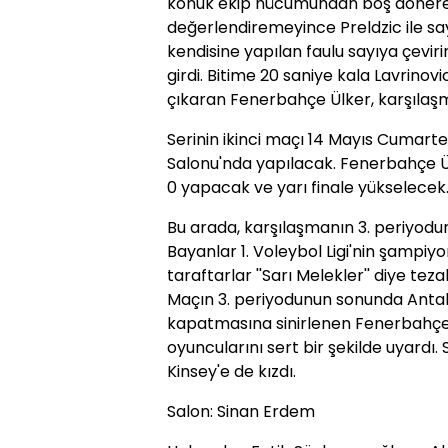
konuk ekip hücumundan boş dönere
değerlendiremeyince Preldzic ile s
kendisine yapılan faulu sayıya çevir
girdi. Bitime 20 saniye kala Lavrinovi
çıkaran Fenerbahçe Ülker, karşılaşm
Serinin ikinci maçı 14 Mayıs Cumart
Salonu'nda yapılacak. Fenerbahçe Ü
0 yapacak ve yarı finale yükselecek
Bu arada, karşılaşmanın 3. periyo
Bayanlar 1. Voleybol Ligi'nin şampiyo
taraftarlar ''Sarı Melekler'' diye tez
Maçın 3. periyodunun sonunda Antaly
kapatmasına sinirlenen Fenerbahçe
oyuncularını sert bir şekilde uyardı. 
Kinsey'e de kızdı.
Salon: Sinan Erdem