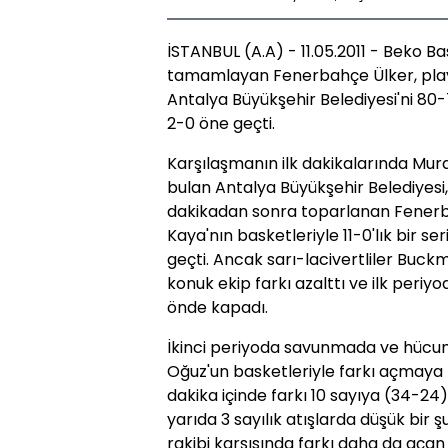
İSTANBUL (A.A) - 11.05.2011 - Beko B
tamamlayan Fenerbahçe Ülker, play-o
Antalya Büyükşehir Belediyesi'ni 80
2-0 öne geçti.
Karşılaşmanın ilk dakikalarında Mura
bulan Antalya Büyükşehir Belediyesi,
dakikadan sonra toparlanan Fenerba
Kaya'nın basketleriyle 11-0'lık bir se
geçti. Ancak sarı-lacivertliler Buck
konuk ekip farkı azalttı ve ilk periy
önde kapadı.
İkinci periyoda savunmada ve hücumda
Oğuz'un basketleriyle farkı açmaya 
dakika içinde farkı 10 sayıya (34-24)
yarıda 3 sayılık atışlarda düşük bir 
rakibi karşısında farkı daha da açan 