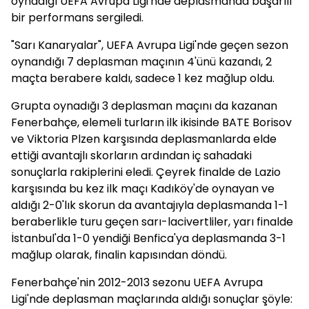
oynadığı UEFA Avrupa Ligi'nde deplasmanda başarılı
bir performans sergiledi.
"Sarı Kanaryalar", UEFA Avrupa Ligi'nde geçen sezon
oynandığı 7 deplasman maçının 4'ünü kazandı, 2
maçta berabere kaldı, sadece 1 kez mağlup oldu.
Grupta oynadığı 3 deplasman maçını da kazanan
Fenerbahçe, elemeli turların ilk ikisinde BATE Borisov
ve Viktoria Plzen karşısında deplasmanlarda elde
ettiği avantajlı skorların ardından iç sahadaki
sonuçlarla rakiplerini eledi. Çeyrek finalde de Lazio
karşısında bu kez ilk maçı Kadıköy'de oynayan ve
aldığı 2-0'lık skorun da avantajıyla deplasmanda 1-1
beraberlikle turu geçen sarı-lacivertliler, yarı finalde
İstanbul'da 1-0 yendiği Benfica'ya deplasmanda 3-1
mağlup olarak, finalin kapısından döndü.
Fenerbahçe'nin 2012-2013 sezonu UEFA Avrupa
Ligi'nde deplasman maçlarında aldığı sonuçlar şöyle: