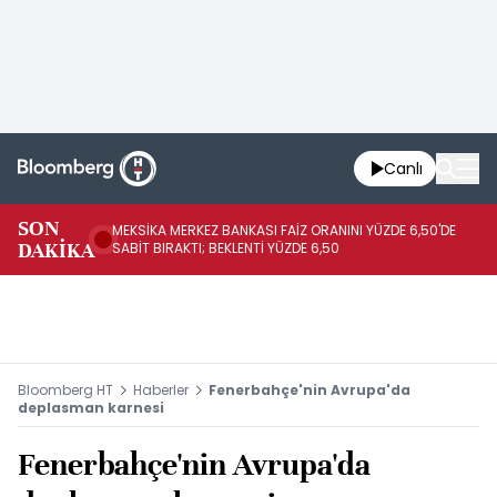
Canlı
SON
MEKSİKA MERKEZ BANKASI FAİZ ORANINI YÜZDE 6,50'DE
OY
DAKİKA
SABİT BIRAKTI; BEKLENTİ YÜZDE 6,50
AÇ
Bloomberg HT
Haberler
Fenerbahçe'nin Avrupa'da
deplasman karnesi
Fenerbahçe'nin Avrupa'da