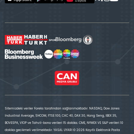
Sitemizdeki veriler Foreks tarafından sağlanmaktadır. NASDAQ, Dow Jones
Industrial Average, SHCOM, FTSE 100, CAC 40, DAX 30, Hang Seng, IBEX 35,
BOVESPA, VİOP ve Tahvil-bono verileri 15 dakika; CME, NYMEX VE S&P verileri 10
dakika gecikmeli verilmektedir. YASAL UYARI © 2026 Kayıtlı Elektronik Posta