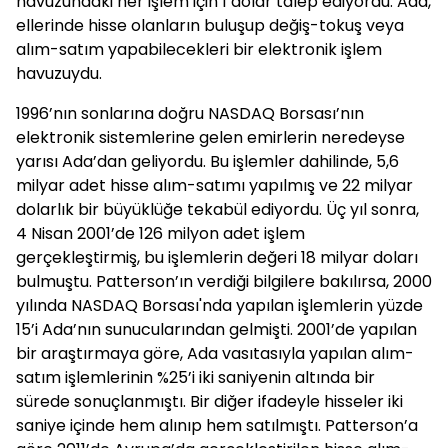
havuzundaki her işlem için 1 dolar talep ediyordu. Ada,
ellerinde hisse olanların buluşup değiş-tokuş veya
alım-satım yapabilecekleri bir elektronik işlem
havuzuydu.
1996’nın sonlarına doğru NASDAQ Borsası’nın
elektronik sistemlerine gelen emirlerin neredeyse
yarısı Ada’dan geliyordu. Bu işlemler dahilinde, 5,6
milyar adet hisse alım-satımı yapılmış ve 22 milyar
dolarlık bir büyüklüğe tekabül ediyordu. Üç yıl sonra,
4 Nisan 2001’de 126 milyon adet işlem
gerçekleştirmiş, bu işlemlerin değeri 18 milyar doları
bulmuştu. Patterson’ın verdiği bilgilere bakılırsa, 2000
yılında NASDAQ Borsası'nda yapılan işlemlerin yüzde
15’i Ada’nın sunucularından gelmişti. 2001’de yapılan
bir araştırmaya göre, Ada vasıtasıyla yapılan alım-
satım işlemlerinin %25’i iki saniyenin altında bir
sürede sonuçlanmıştı. Bir diğer ifadeyle hisseler iki
saniye içinde hem alınıp hem satılmıştı. Patterson’a