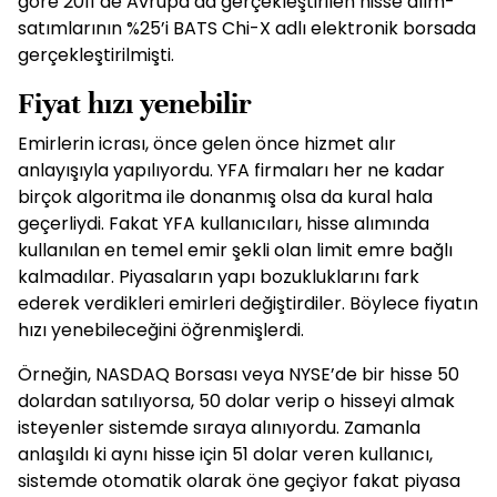
göre 2011’de Avrupa’da gerçekleştirilen hisse alım-
satımlarının %25’i BATS Chi-X adlı elektronik borsada
gerçekleştirilmişti.
Fiyat hızı yenebilir
Emirlerin icrası, önce gelen önce hizmet alır
anlayışıyla yapılıyordu. YFA firmaları her ne kadar
birçok algoritma ile donanmış olsa da kural hala
geçerliydi. Fakat YFA kullanıcıları, hisse alımında
kullanılan en temel emir şekli olan limit emre bağlı
kalmadılar. Piyasaların yapı bozukluklarını fark
ederek verdikleri emirleri değiştirdiler. Böylece fiyatın
hızı yenebileceğini öğrenmişlerdi.
Örneğin, NASDAQ Borsası veya NYSE’de bir hisse 50
dolardan satılıyorsa, 50 dolar verip o hisseyi almak
isteyenler sistemde sıraya alınıyordu. Zamanla
anlaşıldı ki aynı hisse için 51 dolar veren kullanıcı,
sistemde otomatik olarak öne geçiyor fakat piyasa