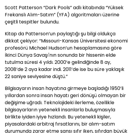
Scott Patterson “Dark Pools” adlı kitabında “Yüksek
Frekanslı Alım-Satım” (YFA) algoritmaları üzerine
çeşitli tespitler bulundu.
Kitap da Patterson’un paylaştığı şu bilgi oldukça
dikkat çekiyor: “Missouri-Kansas Üniversitesi ekonomi
profesörü Michael Hudson’un hesaplamasına göre
İkinci Dünya Savaşı'nın sonunda bir hissenin elde
tutulma süresi 4 yıldı. 2000’e gelindiğinde 8 ay,
2008’de 2 aya kadar indi. 2011’de ise bu süre yaklaşık
22 saniye seviyesine düştü.”
Bilgisayarın insan hayatına girmeye başladığı 1950’li
yıllardan sonra insan hayatı geri dönüşü olmayan bir
değişime uğradı. Teknolojideki ilerleme, özellikle
bilgisayarların yetenekli insanlarla buluşmasıyla
birlikte iyiden iyiye hızlandı. Bu yetenekli kişiler,
piyasalardaki arbitraj fırsatlarını, bir alım-satım
durumunda zarar etme şansı sıfır iken, sıfırdan büyük