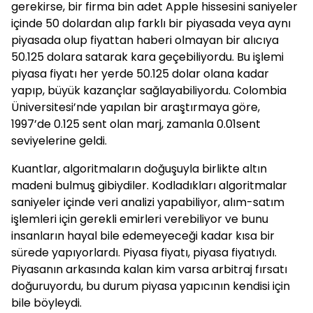
gerekirse, bir firma bin adet Apple hissesini saniyeler
içinde 50 dolardan alıp farklı bir piyasada veya aynı
piyasada olup fiyattan haberi olmayan bir alıcıya
50.125 dolara satarak kara geçebiliyordu. Bu işlemi
piyasa fiyatı her yerde 50.125 dolar olana kadar
yapıp, büyük kazançlar sağlayabiliyordu. Colombia
Üniversitesi’nde yapılan bir araştırmaya göre,
1997’de 0.125 sent olan marj, zamanla 0.01sent
seviyelerine geldi.
Kuantlar, algoritmaların doğuşuyla birlikte altın
madeni bulmuş gibiydiler. Kodladıkları algoritmalar
saniyeler içinde veri analizi yapabiliyor, alım-satım
işlemleri için gerekli emirleri verebiliyor ve bunu
insanların hayal bile edemeyeceği kadar kısa bir
sürede yapıyorlardı. Piyasa fiyatı, piyasa fiyatıydı.
Piyasanın arkasında kalan kim varsa arbitraj fırsatı
doğuruyordu, bu durum piyasa yapıcının kendisi için
bile böyleydi.