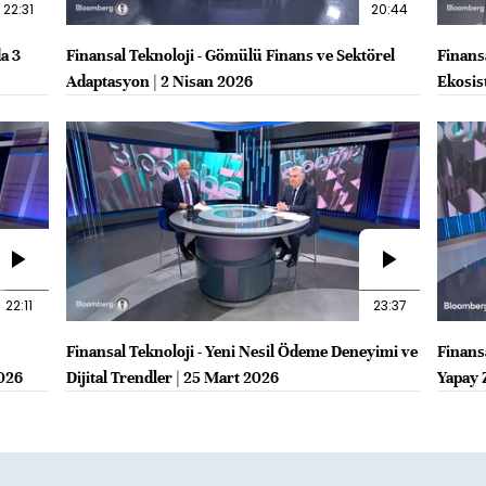
22:31
20:44
a 3
Finansal Teknoloji - Gömülü Finans ve Sektörel
Finans
Adaptasyon | 2 Nisan 2026
Ekosis
22:11
23:37
Finansal Teknoloji - Yeni Nesil Ödeme Deneyimi ve
Finans
2026
Dijital Trendler | 25 Mart 2026
Yapay 
2026