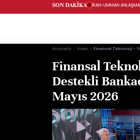
SON DAKİKA
İRAN-UMMAN ANLAŞMASI
FARS HABER AJANSI
Anasayfa
Video
Finansal Teknoloji - 
Finansal Teknol
Destekli Bankac
Mayıs 2026