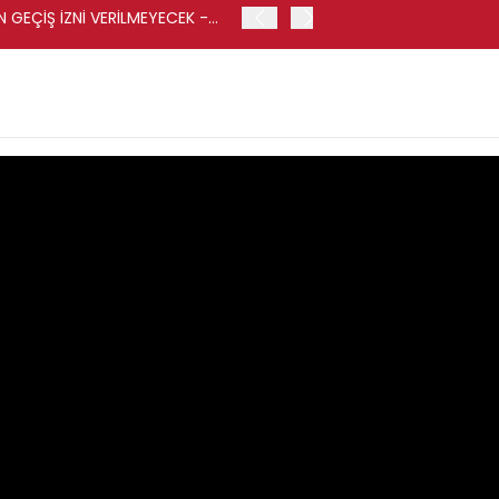
GEÇİŞ İZNİ VERİLMEYECEK -
İRAN-UMMAN ANLAŞMASI K
HABER AJANSI