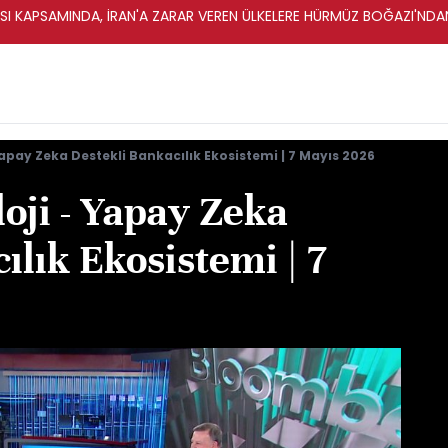
 KAPSAMINDA, İRAN'A ZARAR VEREN ÜLKELERE HÜRMÜZ BOĞAZI'NDAN 
Yapay Zeka Destekli Bankacılık Ekosistemi | 7 Mayıs 2026
oji - Yapay Zeka
ılık Ekosistemi | 7