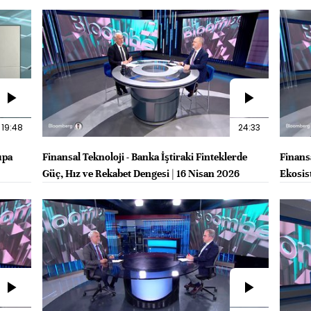
2026
19:48
24:33
upa
Finansal Teknoloji - Banka İştiraki Finteklerde
Finans
Güç, Hız ve Rekabet Dengesi | 16 Nisan 2026
Ekosis