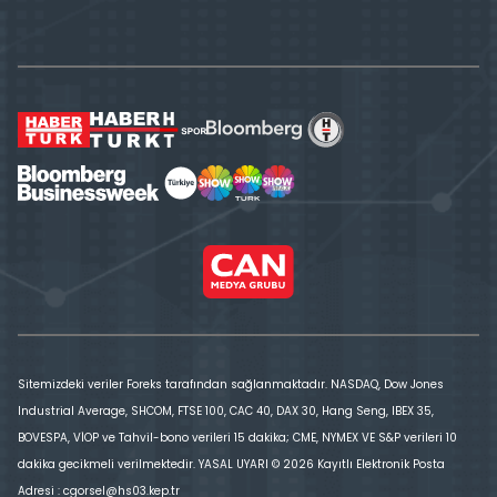
Sitemizdeki veriler Foreks tarafından sağlanmaktadır. NASDAQ, Dow Jones
Industrial Average, SHCOM, FTSE 100, CAC 40, DAX 30, Hang Seng, IBEX 35,
BOVESPA, VİOP ve Tahvil-bono verileri 15 dakika; CME, NYMEX VE S&P verileri 10
dakika gecikmeli verilmektedir. YASAL UYARI © 2026 Kayıtlı Elektronik Posta
Adresi : cgorsel@hs03.kep.tr