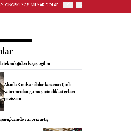
AR, ÖNCEKİ 77,6 MİLYAR DOLAR
ABD'DE İHRACAT HAZİRAN'
nlar
a teknolojiden kaçış eğilimi
Altınla 3 milyar dolar kazanan Çinli
yatırımcıdan gümüş için dikkat çeken
pozisyon
parişlerinde sürpriz artış