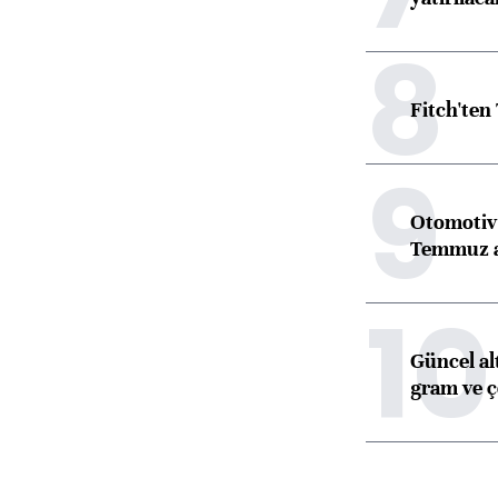
8
Fitch'ten
9
Otomotiv 
Temmuz 
10
Güncel alt
gram ve ç