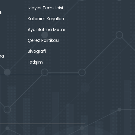
İzleyici Temsilcisi
tı
Kullanım Koşulları
Aydınlatma Metni
Çerez Politikası
Biyografi
ma
İletişim