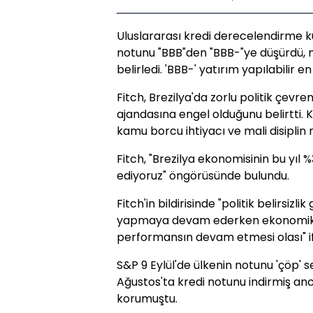
Uluslararası kredi derecelendirme kur
notunu "BBB"den "BBB-"ye düşürdü, 
belirledi. 'BBB-' yatırım yapılabilir e
Fitch, Brezilya'da zorlu politik çev
ajandasına engel olduğunu belirtti.
kamu borcu ihtiyacı ve mali disiplin ri
Fitch, "Brezilya ekonomisinin bu yıl 
ediyoruz" öngörüsünde bulundu.
Fitch'in bildirisinde "politik belirsiz
yapmaya devam ederken ekonomik 
performansın devam etmesi olası" ifa
S&P 9 Eylül'de ülkenin notunu 'çöp' s
Ağustos'ta kredi notunu indirmiş anca
korumuştu.