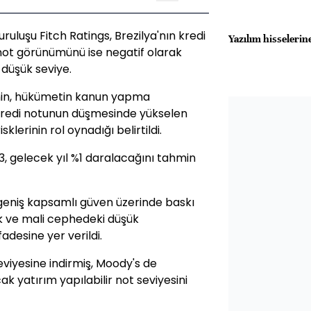
uluşu Fitch Ratings, Brezilya'nın kredi
Yazılım hisselerin
not görünümünü ise negatif olarak
n düşük seviye.
renin, hükümetin kanun yapma
 Kredi notunun düşmesinde yükselen
sklerinin rol oynadığı belirtildi.
%3, gelecek yıl %1 daralacağını tahmin
lik geniş kapsamlı güven üzerinde baskı
ve mali cephedeki düşük
desine yer verildi.
eviyesine indirmiş, Moody's de
k yatırım yapılabilir not seviyesini