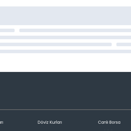
rı
Döviz Kurları
Canlı Borsa