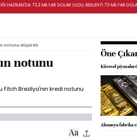
IĞI HAZİRAN'DA 73,3 MİLYAR DOLAR OLDU; BEKLENTİ 73 MİLYAR DOL
nın notunu düşürdü
Öne Çıka
nın notunu
Küresel piyasalard
 Fitch Brezilya'nın kredi notunu
Almanya fabrika si