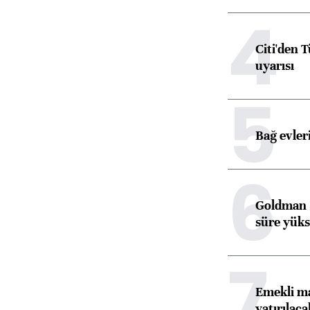
4
Citi'den 
uyarısı
5
Bağ evleri
6
Goldman S
süre yüks
7
Emekli ma
yatırılaca