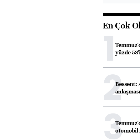
En Çok O
1
Temmuz'da
yüzde 58'i
2
Bessent:
anlaşmas
3
Temmuz'da
otomobil 