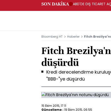
SON DAKİKA
ABD'DE DIŞ TİCARET AÇ
Bloomberg HT
Haberler
Fitch Brezilya'
Fitch Brezilya'
düşürdü
Kredi derecelendirme kuruluşu
"BBB-"ye düşürdü
15 Ekim 2015, 17:11
Güncelleme :
19 Ekim 2015, 06:55