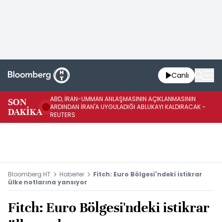
Canlı
ABD, İRAN-UMMAN ANLAŞMASININ AÇIKLANMASININ
AB
SON
ARDINDAN İRAN'A UYGULADIĞI ABLUKAYI KALDIRACAK -
GE
DAKİKA
REUTERS
UY
Bloomberg HT
Haberler
Fitch: Euro Bölgesi'ndeki istikrar
ülke notlarına yansıyor
Fitch: Euro Bölgesi'ndeki istikrar