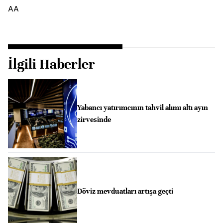
AA
İlgili Haberler
Yabancı yatırımcının tahvil alımı altı ayın
zirvesinde
Döviz mevduatları artışa geçti