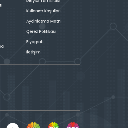
İzleyici Temsilcisi
tı
Kullanım Koşulları
Aydınlatma Metni
Çerez Politikası
Biyografi
ma
İletişim