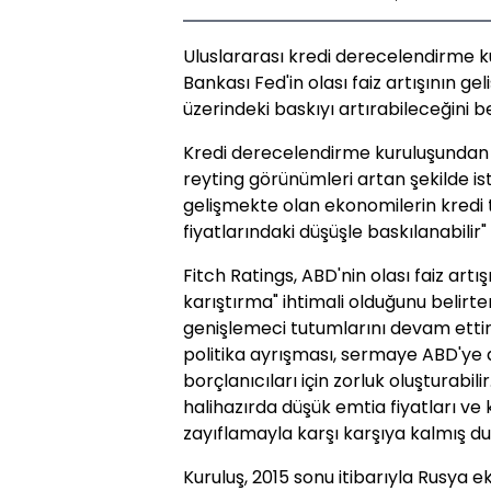
Uluslararası kredi derecelendirme k
Bankası Fed'in olası faiz artışının ge
üzerindeki baskıyı artırabileceğini bel
Kredi derecelendirme kuruluşundan 
reyting görünümleri artan şekilde i
gelişmekte olan ekonomilerin kredi t
fiyatlarındaki düşüşle baskılanabilir" i
Fitch Ratings, ABD'nin olası faiz artış
karıştırma" ihtimali olduğunu belirt
genişlemeci tutumlarını devam ettir
politika ayrışması, sermaye ABD'ye 
borçlanıcıları için zorluk oluşturabi
halihazırda düşük emtia fiyatları v
zayıflamayla karşı karşıya kalmış 
Kuruluş, 2015 sonu itibarıyla Rusya e