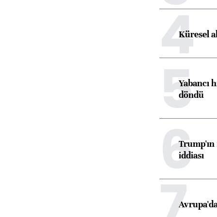
4
Küresel a
5
Yabancı h
döndü
6
Trump'ın 
iddiası
7
Avrupa'da