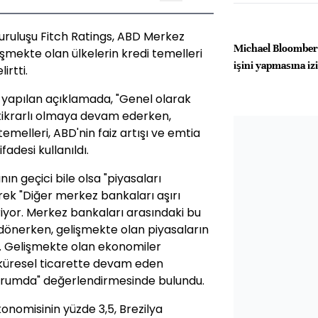
uruluşu Fitch Ratings, ABD Merkez
Michael Bloomberg
lişmekte olan ülkelerin kredi temelleri
işini yapmasına iz
irtti.
yapılan açıklamada, "Genel olarak
stikrarlı olmaya devam ederken,
emelleri, ABD'nin faiz artışı ve emtia
fadesi kullanıldı.
ının geçici bile olsa "piyasaları
erek "Diğer merkez bankaları aşırı
iyor. Merkez bankaları arasındaki bu
dönerken, gelişmekte olan piyasaların
lir. Gelişmekte olan ekonomiler
e küresel ticarette devam eden
durumda" değerlendirmesinde bulundu.
konomisinin yüzde 3,5, Brezilya