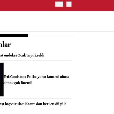
OYAK ÇİMENTO İKİNCİ ÇEY
nlar
at endeksi Ocak'ta yükseldi
Fed/Goolsbee: Enflasyonu kontrol altına
almak çok önemli
aaşı başvuruları Kasım'dan beri en düşük