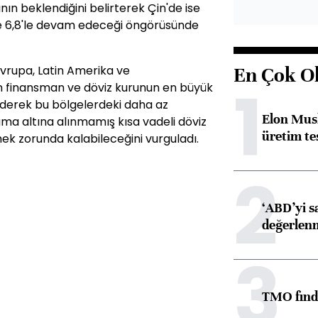
nın beklendiğini belirterek Çin'de ise
e 6,8'le devam edeceği öngörüsünde
Avrupa, Latin Amerika ve
En Çok O
1
en finansman ve döviz kurunun en büyük
 ederek bu bölgelerdeki daha az
Elon Musk
uma altına alınmamış kısa vadeli döviz
üretim tes
mek zorunda kalabileceğini vurguladı.
2
‘ABD’yi s
değerlen
3
TMO fındık