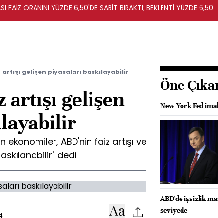
I FAİZ ORANINI YÜZDE 6,50'DE SABİT BIRAKTI; BEKLENTİ YÜZDE 6,50
z artışı gelişen piyasaları baskılayabilir
Öne Çıka
z artışı gelişen
New York Fed imal
layabilir
n ekonomiler, ABD'nin faiz artışı ve
askılanabilir" dedi
ABD'de işsizlik m
seviyede
4