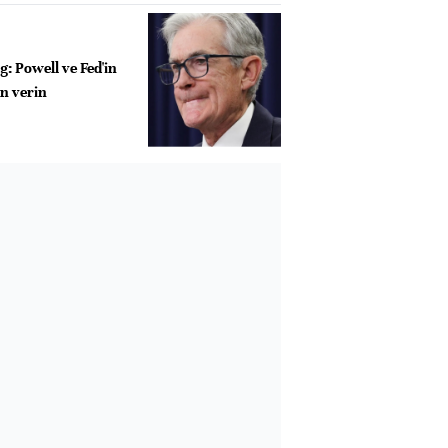
: Powell ve Fed'in
in verin