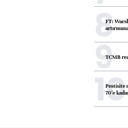
8
FT: Warsh
artırımın
9
TCMB reze
10
Pestisite
70’e kadar