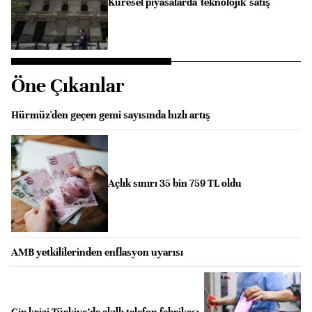
Küresel piyasalarda 'teknolojik' satış
Öne Çıkanlar
Hürmüz'den geçen gemi sayısında hızlı artış
Açlık sınırı 35 bin 759 TL oldu
AMB yetkililerinden enflasyon uyarısı
Çip krizi Türkiye’de akıllı telefon fabrikası