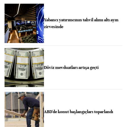
Yabancı yatırımcının tahvil alımı altı ayın
zirvesinde
Döviz mevduatları artışa geçti
ABD'de konut başlangıçları toparlandı