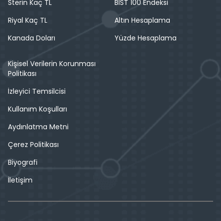
Sterin Kaç TL
BIST 100 Endeksi
Riyal Kaç TL
Altın Hesaplama
Kanada Doları
Yüzde Hesaplama
Kişisel Verilerin Korunması
Politikası
İzleyici Temsilcisi
Kullanım Koşulları
Aydınlatma Metni
Çerez Politikası
Biyografi
İletişim