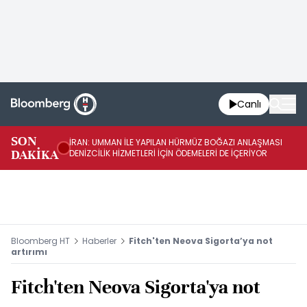
Canlı
SON
İRAN: UMMAN İLE YAPILAN HÜRMÜZ BOĞAZI ANLAŞMASI
İR
DAKİKA
DENİZCİLİK HİZMETLERİ İÇİN ÖDEMELERİ DE İÇERİYOR
AB
Bloomberg HT
Haberler
Fitch'ten Neova Sigorta’ya not
artırımı
Fitch'ten Neova Sigorta'ya not