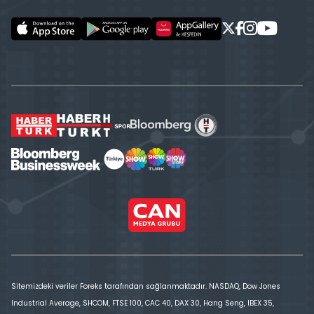
Sitemizdeki veriler Foreks tarafından sağlanmaktadır. NASDAQ, Dow Jones
Industrial Average, SHCOM, FTSE 100, CAC 40, DAX 30, Hang Seng, IBEX 35,