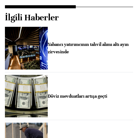
İlgili Haberler
Yabancı yatırımcının tahvil alımı altı ayın
zirvesinde
Döviz mevduatları artışa geçti