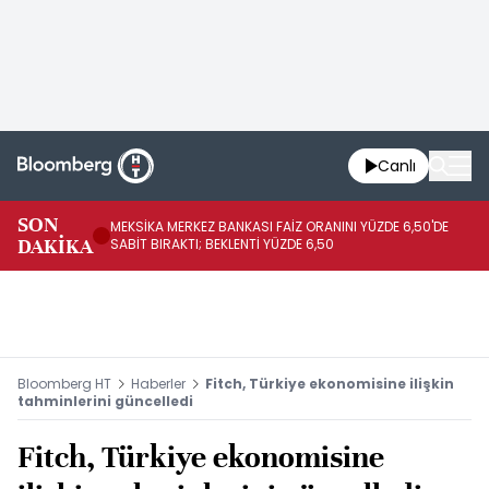
Canlı
SON
MEKSİKA MERKEZ BANKASI FAİZ ORANINI YÜZDE 6,50'DE
OY
DAKİKA
SABİT BIRAKTI; BEKLENTİ YÜZDE 6,50
AÇ
Bloomberg HT
Haberler
Fitch, Türkiye ekonomisine ilişkin
tahminlerini güncelledi
Fitch, Türkiye ekonomisine