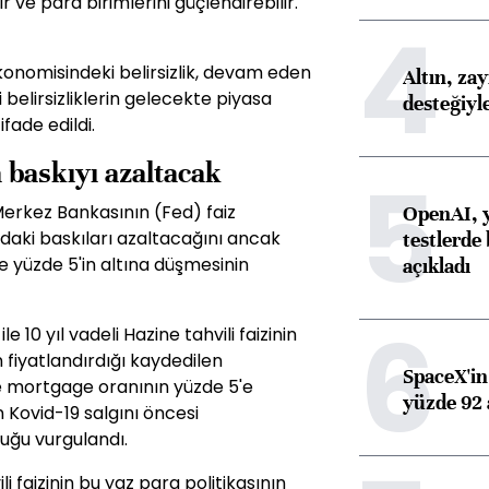
ir ve para birimlerini güçlendirebilir."
4
onomisindeki belirsizlik, devam eden
Altın, za
si belirsizliklerin gelecekte piyasa
desteğiyl
fade edildi.
 baskıyı azaltacak
5
erkez Bankasının (Fed) faiz
OpenAI, y
ndaki baskıları azaltacağını ancak
testlerde 
 yüzde 5'in altına düşmesinin
açıkladı
6
 10 yıl vadeli Hazine tahvili faizinin
n fiyatlandırdığı kaydedilen
SpaceX'in 
le mortgage oranının yüzde 5'e
yüzde 92 
n Kovid-19 salgını öncesi
uğu vurgulandı.
li faizinin bu yaz para politikasının