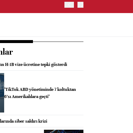
HİNDİSTAN MERKEZ BANKA
nlar
n H-1B vize ücretine tepki gösterdi
"TikTok ABD yönetiminde 7 koltuktan
6’sı Amerikalılara geçti"
rında siber saldırı krizi