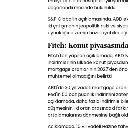
maliyetleri cari hesapları iyileştirebil
değerlendirmesinde bulunuldu.
S&P Global'in açıklamasında, ABD ek
iki çatışmanın jeopolitik riski ve siya
oynaklığına zemin hazırlayabileceği i
Fitch: Konut piyasasında
Fitch'ten yapılan açıklamada, ABD M
indirimlerinin ülkede konut piyasası
mortgage oranlarının 2027'den önce
muhtemel olmadığını belirtti.
ABD'de 30 yıl vadeli mortgage oranı ile
Fed'in 50 baz puanlık indirimini zate
açıklamada, daha fazla indirimle bi
düşmesinin, iki oran arasındaki farkı
ortalamalarına dönmesine bağlı old
Açıklamada, 10 yıl vadeli Hazine tahvi