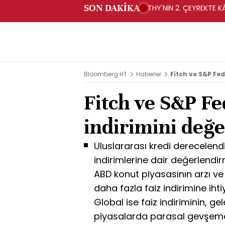
SON DAKİKA
THY'NİN 2. ÇEYREKTE KÂ
Bloomberg HT
Haberler
Fitch ve S&P Fed
Fitch ve S&P Fed
indirimini değe
Uluslararası kredi derecelendi
indirimlerine dair değerlendi
ABD konut piyasasının arzı ve s
daha fazla faiz indirimine iht
Global ise faiz indiriminin, g
piyasalarda parasal gevşemeyi