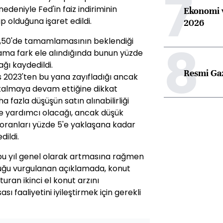
7
edeniyle Fed'in faiz indiriminin
Ekonomi v
 olduğuna işaret edildi.
2026
8
e 3,50'de tamamlamasının beklendiği
lama fark ele alındığında bunun yüzde
ğı kaydedildi.
Resmi Ga
 2023'ten bu yana zayıfladığı ancak
 kalmaya devam ettiğine dikkat
 fazla düşüşün satın alınabilirliği
e yardımcı olacağı, ancak düşük
anları yüzde 5'e yaklaşana kadar
dildi.
u yıl genel olarak artmasına rağmen
lduğu vurgulanan açıklamada, konut
turan ikinci el konut arzını
ası faaliyetini iyileştirmek için gerekli