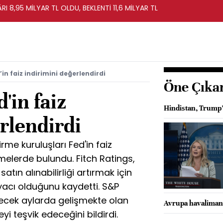
RI 8,95 MİLYAR TL OLDU, BEKLENTİ 11,6 MİLYAR TL
’in faiz indirimini değerlendirdi
Öne Çıka
'in faiz
Hindistan, Trump’ı
rlendirdi
rme kuruluşları Fed'in faiz
rmelerde bulundu. Fitch Ratings,
atın alınabilirliği artırmak için
iyacı olduğunu kaydetti. S&P
elecek aylarda gelişmekte olan
Avrupa havalimanla
 teşvik edeceğini bildirdi.