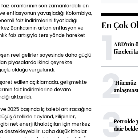
faiz oranlarının son zamanlardaki en
i ve enflasyonun yavaşladığı Kolombiya,
nemli faiz indirimlerini fiyatladığı
En Çok O
erkez Bankasının artan enflasyon ve
1
nlık faiz artışıyla ters yönde hareket
ABD'nin ö
füzeleri k
şen reel gelirler sayesinde daha güçlü
lan piyasalarda ikinci çeyrekte
2
çlü olduğu vurgulandı.
e işaret edilen açıklamada, gelişmekte
"Hürmüz B
ının faiz indirimlerine devam
anlaşması 
iği aktarıldı.
3
e 2025 başında iç talebi artıracağına
düşüş özellikle Tayland, Filipinler,
Petrolde 
gibi net enerji ithalatçıları için merkez
dair bekle
da destekleyebilir. Daha düşük ithalat