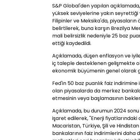
S&P Global'den yapılan açıklamada, 
yüksek seviyelerine yakın seyrettiğ
Filipinler ve Meksika'da, piyasaların ö
belirtilerek, buna karşın Brezilya M
mali belirsizlik nedeniyle 25 baz pua
ettiği kaydedildi.
Açıklamada, düşen enflasyon ve iyile
iç taleple desteklenen gelişmekte o
ekonomik büyümenin genel olarak gü
Fed'in 50 baz puanlık faiz indirimin
olan piyasalarda da merkez bankalar
etmesinin veya başlamasının beklend
Açıklamada, bu durumun 2024 sonu v
işaret edilerek, "Enerji fiyatlarındaki 
Macaristan, Türkiye, Şili ve Hindistan 
bankalarının faiz indirimlerini daha 