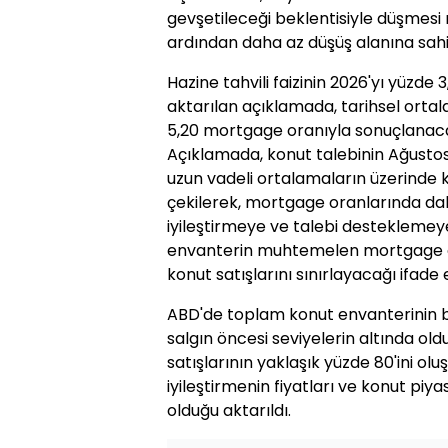
gevşetileceği beklentisiyle düşmesi n
ardından daha az düşüş alanına sahip
Hazine tahvili faizinin 2026'yı yüzd
aktarılan açıklamada, tarihsel orta
5,20 mortgage oranıyla sonuçlanaca
Açıklamada, konut talebinin Ağustos
uzun vadeli ortalamaların üzerinde
çekilerek, mortgage oranlarında daha
iyileştirmeye ve talebi desteklemey
envanterin muhtemelen mortgage or
konut satışlarını sınırlayacağı ifade e
ABD'de toplam konut envanterinin b
salgın öncesi seviyelerin altında o
satışlarının yaklaşık yüzde 80'ini oluş
iyileştirmenin fiyatları ve konut piyas
olduğu aktarıldı.