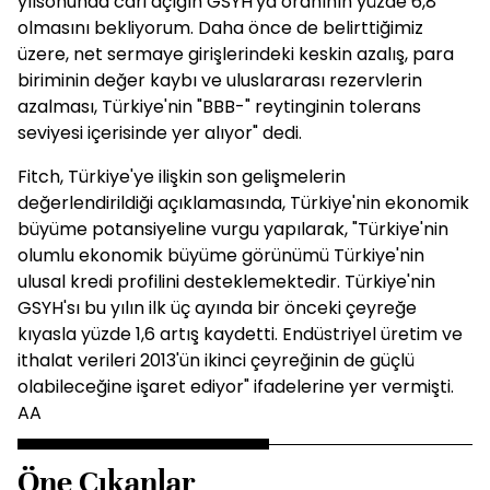
yılsonunda cari açığın GSYH'ya oranının yüzde 6,8
olmasını bekliyorum. Daha önce de belirttiğimiz
üzere, net sermaye girişlerindeki keskin azalış, para
biriminin değer kaybı ve uluslararası rezervlerin
azalması, Türkiye'nin "BBB-" reytinginin tolerans
seviyesi içerisinde yer alıyor" dedi.
Fitch, Türkiye'ye ilişkin son gelişmelerin
değerlendirildiği açıklamasında, Türkiye'nin ekonomik
büyüme potansiyeline vurgu yapılarak, "Türkiye'nin
olumlu ekonomik büyüme görünümü Türkiye'nin
ulusal kredi profilini desteklemektedir. Türkiye'nin
GSYH'sı bu yılın ilk üç ayında bir önceki çeyreğe
kıyasla yüzde 1,6 artış kaydetti. Endüstriyel üretim ve
ithalat verileri 2013'ün ikinci çeyreğinin de güçlü
olabileceğine işaret ediyor" ifadelerine yer vermişti.
AA
Öne Çıkanlar