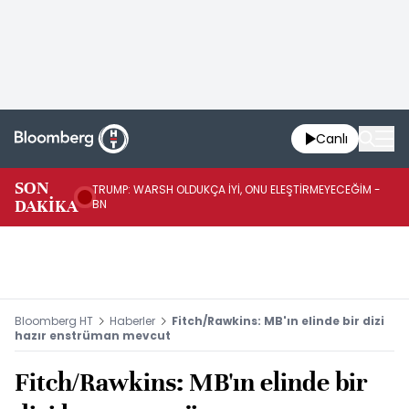
Canlı
SON
TRUMP: WARSH OLDUKÇA İYİ, ONU ELEŞTİRMEYECEĞİM -
TR
DAKİKA
BN
KA
Bloomberg HT
Haberler
Fitch/Rawkins: MB'ın elinde bir dizi
hazır enstrüman mevcut
Fitch/Rawkins: MB'ın elinde bir