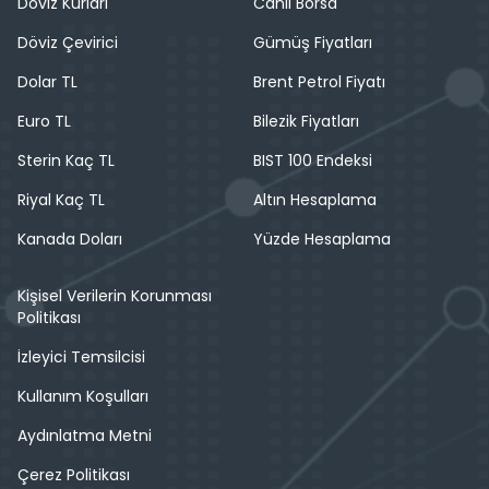
Döviz Kurları
Canlı Borsa
Döviz Çevirici
Gümüş Fiyatları
Dolar TL
Brent Petrol Fiyatı
Euro TL
Bilezik Fiyatları
Sterin Kaç TL
BIST 100 Endeksi
Riyal Kaç TL
Altın Hesaplama
Kanada Doları
Yüzde Hesaplama
Kişisel Verilerin Korunması
Politikası
İzleyici Temsilcisi
Kullanım Koşulları
Aydınlatma Metni
Çerez Politikası