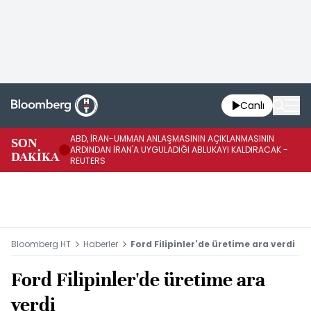
Canlı
ABD, İRAN-UMMAN ANLAŞMASININ AÇIKLANMASININ
AB
SON
ARDINDAN İRAN'A UYGULADIĞI ABLUKAYI KALDIRACAK -
GE
DAKİKA
REUTERS
UY
Bloomberg HT
Haberler
Ford Filipinler'de üretime ara verdi
Ford Filipinler'de üretime ara
verdi