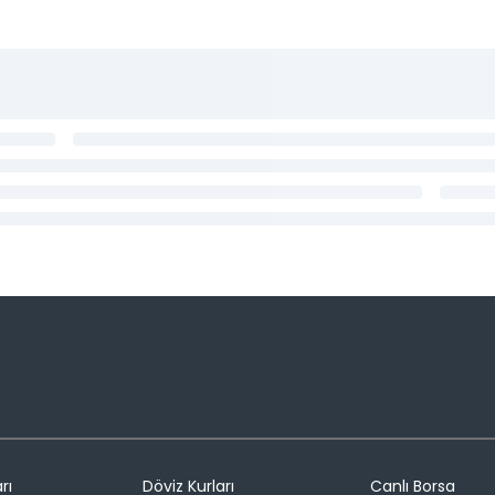
rı
Döviz Kurları
Canlı Borsa