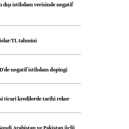
 dışı istihdam verisinde negatif
olar/TL tahmini
D'de negatif istihdam dopingi
i ticari kredilerde tarihi rekor
Suudi Arabistan ve Pakistan üçlü