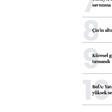
7
savunma 
8
Çin'in alt
9
Küresel gı
tırmandı
10
BofA: Yatı
yüksek se