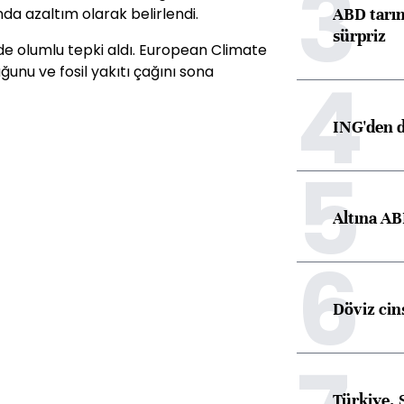
3
da azaltım olarak belirlendi.
ABD tarım
sürpriz
de olumlu tepki aldı. European Climate
4
ğunu ve fosil yakıtı çağını sona
ING'den d
5
Altına AB
6
Döviz cins
Türkiye, 