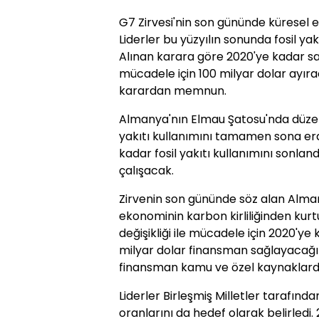
G7 Zirvesi'nin son gününde küresel eko
Liderler bu yüzyılın sonunda fosil yakı
Alınan karara göre 2020'ye kadar sana
mücadele için 100 milyar dolar ayırac
karardan memnun.
Almanya'nın Elmau Şatosu'nda düzenl
yakıtı kullanımını tamamen sona erdir
kadar fosil yakıtı kullanımını sonlan
çalışacak.
Zirvenin son gününde söz alan Alma
ekonominin karbon kirliliğinden kurtu
değişikliği ile mücadele için 2020'ye
milyar dolar finansman sağlayacağın
finansman kamu ve özel kaynaklard
Liderler Birleşmiş Milletler tarafınd
oranlarını da hedef olarak belirledi.