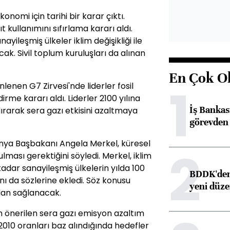
nomi için tarihi bir karar çıktı.
t kullanımını sıfırlama kararı aldı.
yileşmiş ülkeler iklim değişikliği ile
ak. Sivil toplum kuruluşları da alınan
En Çok O
1
enen G7 Zirvesi'nde liderler fosil
me kararı aldı. Liderler 2100 yılına
İş Banka
dırarak sera gazı etkisini azaltmaya
görevden 
nya Başbakanı Angela Merkel, küresel
2
lması gerektiğini söyledi. Merkel, iklim
 kadar sanayileşmiş ülkelerin yılda 100
BDDK'den 
ı da sözlerine ekledi. Söz konusu
yeni düz
an sağlanacak.
an önerilen sera gazı emisyon azaltım
 2010 oranları baz alındığında hedefler