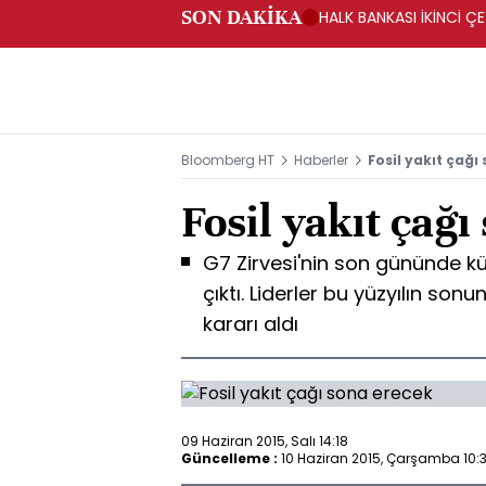
SON DAKİKA
HALK BANKASI İKİNCİ ÇE
Bloomberg HT
Haberler
Fosil yakıt çağı
Fosil yakıt çağ
G7 Zirvesi'nin son gününde kür
çıktı. Liderler bu yüzyılın sonu
kararı aldı
09 Haziran 2015, Salı 14:18
Güncelleme :
10 Haziran 2015, Çarşamba 10: