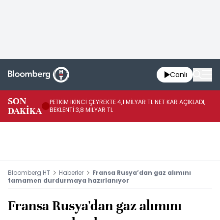
Canlı
SON
PETKİM İKİNCİ ÇEYREKTE 4,1 MİLYAR TL NET KAR AÇIKLADI,
İR
DAKİKA
BEKLENTİ 3,8 MİLYAR TL
UY
Bloomberg HT
Haberler
Fransa Rusya’dan gaz alımını
tamamen durdurmaya hazırlanıyor
Fransa Rusya'dan gaz alımını