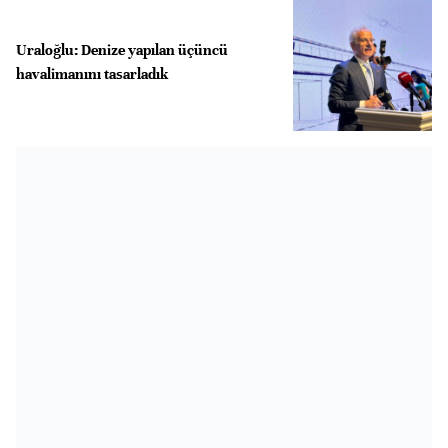
Uraloğlu: Denize yapılan üçüncü
havalimanını tasarladık