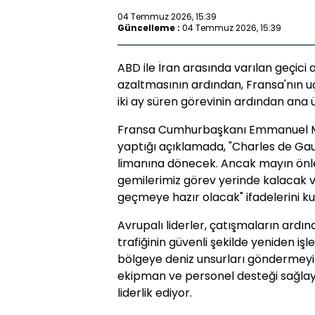
04 Temmuz 2026, 15:39
Güncelleme :
04 Temmuz 2026, 15:39
ABD ile İran arasında varılan geçici
azaltmasının ardından, Fransa'nın u
iki ay süren görevinin ardından ana
Fransa Cumhurbaşkanı Emmanuel M
yaptığı açıklamada, "Charles de Gau
limanına dönecek. Ancak mayın önle
gemilerimiz görev yerinde kalacak v
geçmeye hazır olacak" ifadelerini kul
Avrupalı liderler, çatışmaların ardı
trafiğinin güvenli şekilde yeniden i
bölgeye deniz unsurları göndermeyi t
ekipman ve personel desteği sağlay
liderlik ediyor.