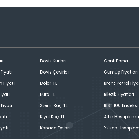
rı
Döviz Kurları
Canlı Borsa
Fiyatı
Döviz Çevirici
Gümüş Fiyatları
n Fiyatı
Dolar TL
Brent Petrol Fiya
iyatı
Euro TL
Bilezik Fiyatları
 Fiyatı
Sterin Kaç TL
BIST 100 Endeksi
yatı
Riyal Kaç TL
Altın Hesaplama
iyatı
Kanada Doları
Yüzde Hesapla