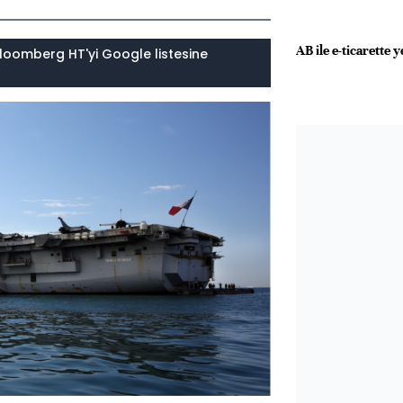
AB ile e-ticarette
loomberg HT'yi Google listesine