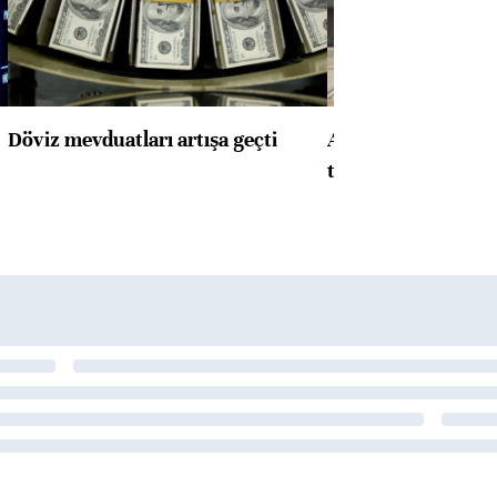
Döviz mevduatları artışa geçti
ABD'de konut başla
toparlandı