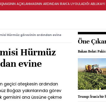
ŞMASININ AÇIKLANMASININ ARDINDAN İRAN'A UYGULADIĞI ABLUKAYI
misi Hürmüz görevinin ardından evine
Öne Çıka
emisi Hürmüz
Bakan Bolat: Pakist
ndan evine
an geçici ateşkesin ardından
rmüz Boğazı yakınlarında görev
k gemisini ana üssüne çekme
Trump: İran'a bir h