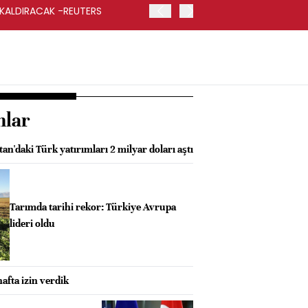
 KALDIRACAK -REUTERS
ABD DIŞİŞLERİ BAKANLIĞI
UYGULANACAK
nlar
an'daki Türk yatırımları 2 milyar doları aştı
Tarımda tarihi rekor: Türkiye Avrupa
lideri oldu
afta izin verdik