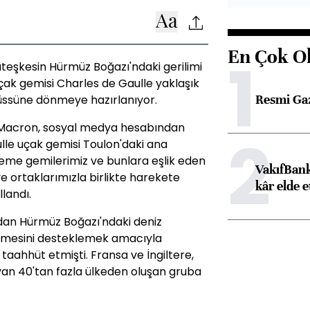
En Çok O
1
 ateşkesin Hürmüz Boğazı'ndaki gerilimi
çak gemisi Charles de Gaulle yaklaşık
Resmi Ga
 üssüne dönmeye hazırlanıyor.
acron, sosyal medya hesabından
2
lle uçak gemisi Toulon'daki ana
me gemilerimiz ve bunlara eşlik eden
VakıfBank
e ortaklarımızla birlikte harekete
kâr elde e
landı.
ndan Hürmüz Boğazı'ndaki deniz
şlemesini desteklemek amacıyla
aahhüt etmişti. Fransa ve İngiltere,
an 40'tan fazla ülkeden oluşan gruba