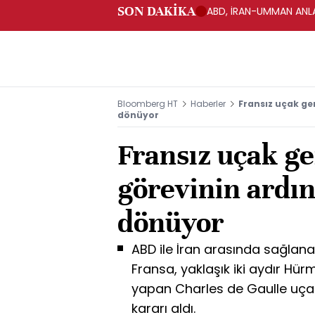
SON DAKİKA
ABD, İRAN-UMMAN ANLA
Bloomberg HT
Haberler
Fransız uçak ge
dönüyor
Fransız uçak g
görevinin ardı
dönüyor
ABD ile İran arasında sağlan
Fransa, yaklaşık iki aydır Hü
yapan Charles de Gaulle uça
kararı aldı.