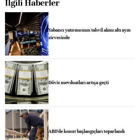
İlgili Haberler
Yabancı yatırımcının tahvil alımı altı ayın
zirvesinde
Döviz mevduatları artışa geçti
ABD'de konut başlangıçları toparlandı