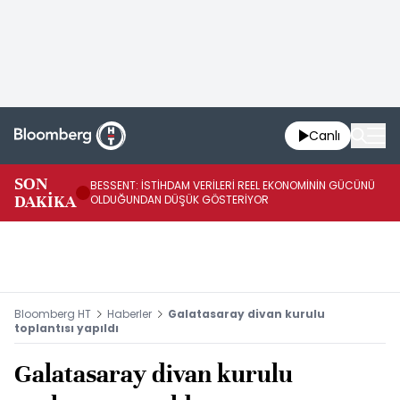
Canlı
AB
SON
BESSENT: İSTİHDAM VERİLERİ REEL EKONOMİNİN GÜCÜNÜ
Fİ
DAKİKA
OLDUĞUNDAN DÜŞÜK GÖSTERİYOR
UY
Bloomberg HT
Haberler
Galatasaray divan kurulu
toplantısı yapıldı
Galatasaray divan kurulu