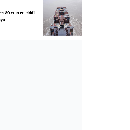
t 80 yılın en ciddi
ıya