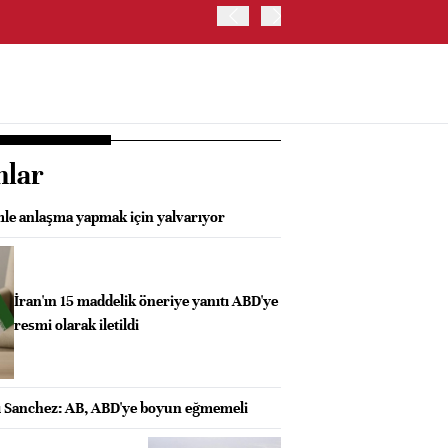
SGK: EN DÜŞÜK EMEKLİ A
ÖDEMELERİ 7 AĞUSTOS 2
nlar
le anlaşma yapmak için yalvarıyor
İran'ın 15 maddelik öneriye yanıtı ABD'ye
resmi olarak iletildi
ı Sanchez: AB, ABD'ye boyun eğmemeli