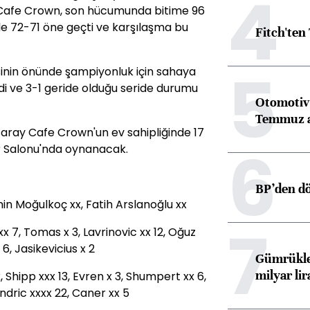
4
Cafe Crown, son hücumunda bitime 96
tle 72-71 öne geçti ve karşılaşma bu
Fitch'ten
5
isinin önünde şampiyonluk için sahaya
edi ve 3-1 geride olduğu seride durumu
Otomotiv 
Temmuz 
asaray Cafe Crown'un ev sahipliğinde 17
6
r Salonu'nda oynanacak.
BP’den dö
n Moğulkoç xx, Fatih Arslanoğlu xx
7
x 7, Tomas x 3, Lavrinovic xx 12, Oğuz
 6, Jasikevicius x 2
Gümrükler
milyar lir
Shipp xxx 13, Evren x 3, Shumpert xx 6,
Andric xxxx 22, Caner xx 5