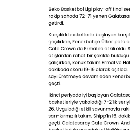
Beko Basketbol Ligi play-off final s
rakip sahada 72-71 yenen Galatasa
getirdi.
Karşılıklı basketlerle başlayan kar
geçilirken, Fenerbahçe Ülker pota a
Cafe Crown da Ermal ile etkili oldu. Sa
atışlardan rahat bir şekilde bulduğ
çalışırken, konuk takım Ermal ve Haluk
dakikada skoru 19-19 olarak eşitledi.
sayı üretmeye devam eden Fenerbahç
geçti.
İkinci periyoda iyi başlayan Galatas
basketleriyle yakaladığı 7-2'lik seriy
26. Uyguladığı etkili savunmayla ra
sarı-kırmızılı takım, Shipp'in 16. da
geçti. Galatasaray Cafe Crown, Andr
basketleriyle oyundaki etkinliğini 