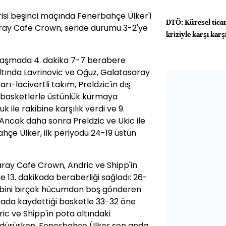
erisi beşinci maçında Fenerbahçe Ülker'i
DTÖ: Küresel ticare
ray Cafe Crown, seride durumu 3-2'ye
kriziyle karşı karş
şılaşmada 4. dakika 7-7 berabere
ltında Lavrinovic ve Oğuz, Galatasaray
rı-lacivertli takım, Preldzic'in dış
u basketlerle üstünlük kurmaya
 ile rakibine karşılık verdi ve 9.
 Ancak daha sonra Preldzic ve Ukic ile
e Ülker, ilk periyodu 24-19 üstün
aray Cafe Crown, Andric ve Shipp'in
le 13. dakikada beraberliği sağladı: 26-
kibini birçok hücumdan boş gönderen
kikada kaydettiği basketle 33-32 öne
ic ve Shipp'in pota altındaki
sürdürürken, Fenerbahçe Ülker son anda