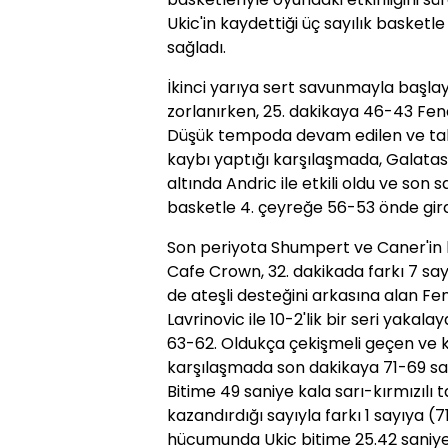
Ukic'in kaydettiği üç sayılık basketl
sağladı.
İkinci yarıya sert savunmayla başla
zorlanırken, 25. dakikaya 46-43 Fene
Düşük tempoda devam edilen ve tak
kaybı yaptığı karşılaşmada, Galat
altında Andric ile etkili oldu ve son 
basketle 4. çeyreğe 56-53 önde gird
Son periyota Shumpert ve Caner'in 
Cafe Crown, 32. dakikada farkı 7 say
de ateşli desteğini arkasına alan F
Lavrinovic ile 10-2'lik bir seri yakala
63-62. Oldukça çekişmeli geçen ve ka
karşılaşmada son dakikaya 71-69 sarı-
Bitime 49 saniye kala sarı-kırmızılı 
kazandırdığı sayıyla farkı 1 sayıya (
hücumunda Ukic bitime 25.42 saniye k