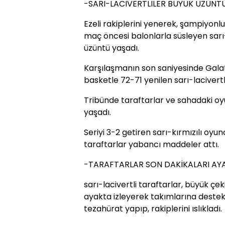
-SARI-LACİVERTLİLER BÜYÜK ÜZÜNT
Ezeli rakiplerini yenerek, şampiyon
maç öncesi balonlarla süsleyen sarı
üzüntü yaşadı.
Karşılaşmanın son saniyesinde Gala
basketle 72-71 yenilen sarı-lacivertl
Tribünde taraftarlar ve sahadaki o
yaşadı.
Seriyi 3-2 getiren sarı-kırmızılı oy
taraftarlar yabancı maddeler attı.
-TARAFTARLAR SON DAKİKALARI AYA
sarı-lacivertli taraftarlar, büyük ç
ayakta izleyerek takımlarına destek 
tezahürat yapıp, rakiplerini ıslıkladı.