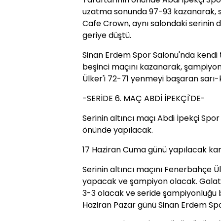
uzatma sonunda 97-93 kazanarak, s
Cafe Crown, aynı salondaki serinin d
geriye düştü.
Sinan Erdem Spor Salonu'nda kendi t
beşinci maçını kazanarak, şampiyo
Ülker'i 72-71 yenmeyi başaran sarı-kı
-SERİDE 6. MAÇ ABDİ İPEKÇİ'DE-
Serinin altıncı maçı Abdi İpekçi Spor
önünde yapılacak.
17 Haziran Cuma günü yapılacak kar
Serinin altıncı maçını Fenerbahçe Ü
yapacak ve şampiyon olacak. Gala
3-3 olacak ve seride şampiyonluğu b
Haziran Pazar günü Sinan Erdem Spor