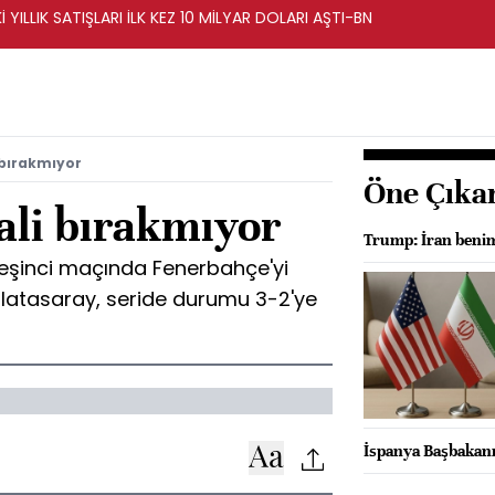
İ YILLIK SATIŞLARI İLK KEZ 10 MİLYAR DOLARI AŞTI-BN
 bırakmıyor
Öne Çıka
ali bırakmıyor
Trump: İran benim
 beşinci maçında Fenerbahçe'yi
latasaray, seride durumu 3-2'ye
İspanya Başbakan