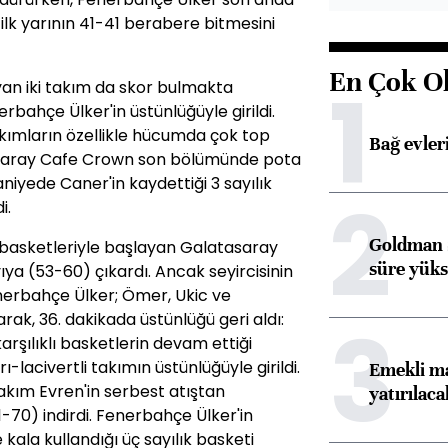
e ilk yarının 41-41 berabere bitmesini
En Çok O
1
yan iki takım da skor bulmakta
rbahçe Ülker'in üstünlüğüyle girildi.
ımların özellikle hücumda çok top
Bağ evleri
asaray Cafe Crown son bölümünde pota
saniyede Caner'in kaydettiği 3 sayılık
2
i.
Goldman S
basketleriyle başlayan Galatasaray
süre yüks
ıya (53-60) çıkardı. Ancak seyircisinin
enerbahçe Ülker; Ömer, Ukic ve
3
yarak, 36. dakikada üstünlüğü geri aldı:
rşılıklı basketlerin devam ettiği
lacivertli takımın üstünlüğüyle girildi.
Emekli ma
takım Evren'in serbest atıştan
yatırılaca
71-70) indirdi. Fenerbahçe Ülker'in
ala kullandığı üç sayılık basketi