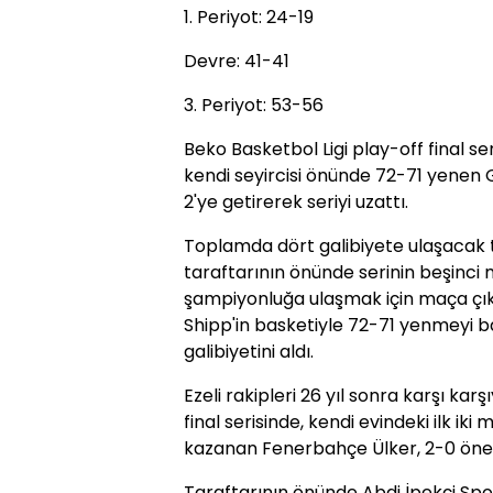
1. Periyot: 24-19
Devre: 41-41
3. Periyot: 53-56
Beko Basketbol Ligi play-off final s
kendi seyircisi önünde 72-71 yenen
2'ye getirerek seriyi uzattı.
Toplamda dört galibiyete ulaşacak 
taraftarının önünde serinin beşinci 
şampiyonluğa ulaşmak için maça çıkan
Shipp'in basketiyle 72-71 yenmeyi baş
galibiyetini aldı.
Ezeli rakipleri 26 yıl sonra karşı kar
final serisinde, kendi evindeki ilk ik
kazanan Fenerbahçe Ülker, 2-0 öne 
Taraftarının önünde Abdi İpekçi Spo