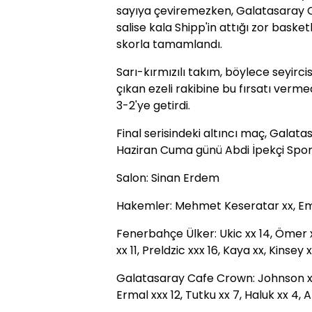
sayıya çeviremezken, Galatasaray 
salise kala Shipp'in attığı zor baske
skorla tamamlandı.
Sarı-kırmızılı takım, böylece seyirc
çıkan ezeli rakibine bu fırsatı verm
3-2'ye getirdi.
Final serisindeki altıncı maç, Galat
Haziran Cuma günü Abdi İpekçi Spo
Salon: Sinan Erdem
Hakemler: Mehmet Keseratar xx, Emi
Fenerbahçe Ülker: Ukic xx 14, Ömer x
xx 11, Preldzic xxx 16, Kaya xx, Kinsey x
Galatasaray Cafe Crown: Johnson x, 
Ermal xxx 12, Tutku xx 7, Haluk xx 4, 