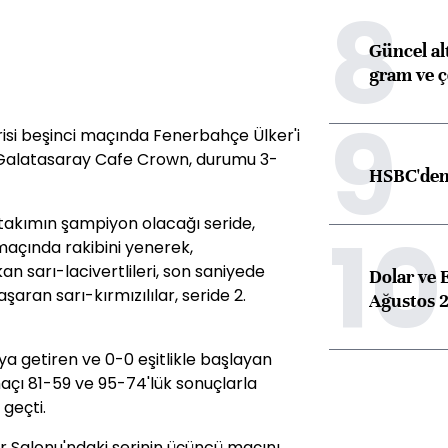
8
Güncel alt
gram ve ç
9
erisi beşinci maçında Fenerbahçe Ülker'i
 Galatasaray Cafe Crown, durumu 3-
HSBC'den 
takımın şampiyon olacağı seride,
10
maçında rakibini yenerek,
 sarı-lacivertlileri, son saniyede
Dolar ve 
aran sarı-kırmızılılar, seride 2.
Ağustos 2
şıya getiren ve 0-0 eşitlikle başlayan
i maçı 81-59 ve 95-74'lük sonuçlarla
geçti.
r Salonu'ndaki serinin üçüncü maçını