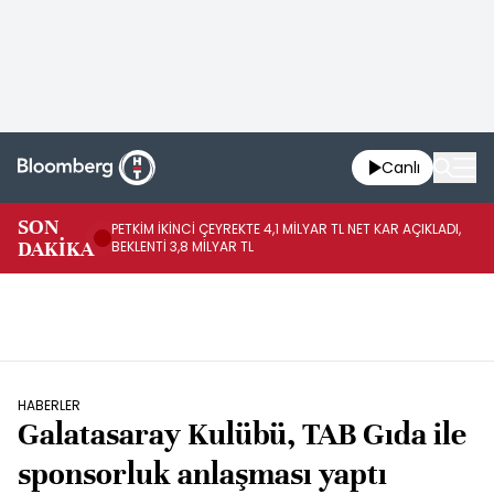
Canlı
SON
PETKİM İKİNCİ ÇEYREKTE 4,1 MİLYAR TL NET KAR AÇIKLADI,
İR
DAKİKA
BEKLENTİ 3,8 MİLYAR TL
UY
HABERLER
Galatasaray Kulübü, TAB Gıda ile
sponsorluk anlaşması yaptı