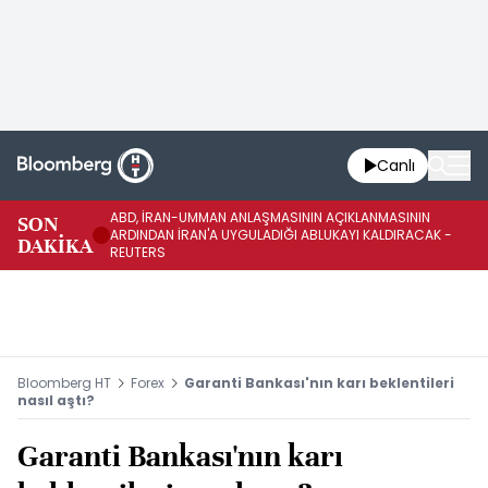
Canlı
ABD, İRAN-UMMAN ANLAŞMASININ AÇIKLANMASININ
AB
SON
ARDINDAN İRAN'A UYGULADIĞI ABLUKAYI KALDIRACAK -
GE
DAKİKA
REUTERS
UY
Bloomberg HT
Forex
Garanti Bankası'nın karı beklentileri
nasıl aştı?
Garanti Bankası'nın karı