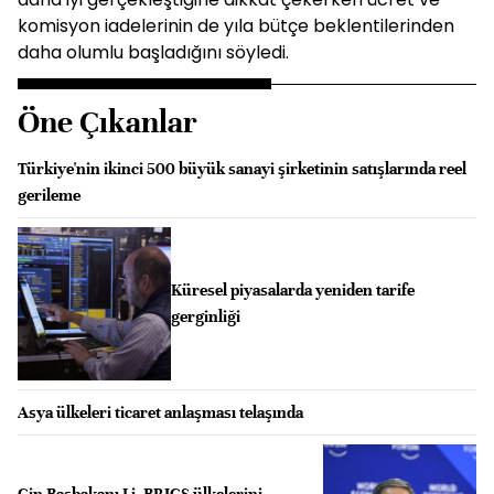
komisyon iadelerinin de yıla bütçe beklentilerinden
daha olumlu başladığını söyledi.
Öne Çıkanlar
Türkiye'nin ikinci 500 büyük sanayi şirketinin satışlarında reel
gerileme
Küresel piyasalarda yeniden tarife
gerginliği
Asya ülkeleri ticaret anlaşması telaşında
Çin Başbakanı Li, BRICS ülkelerini